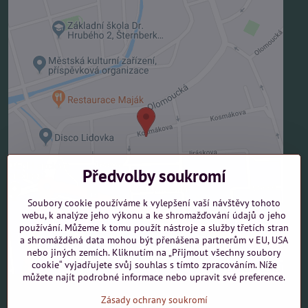
Externí obsah je blokován Volbami soukromí
Přejete si načíst externí obsah?
Povolit jednou
Předvolby soukromí
Povolit a zapamatovat - souhlas s druhem cookie:
Funkční
Soubory cookie používáme k vylepšení vaší návštěvy tohoto
webu, k analýze jeho výkonu a ke shromažďování údajů o jeho
Otevřít obsah v novém okně
používání. Můžeme k tomu použít nástroje a služby třetích stran
a shromážděná data mohou být přenášena partnerům v EU, USA
nebo jiných zemích. Kliknutím na „Přijmout všechny soubory
cookie“ vyjadřujete svůj souhlas s tímto zpracováním. Níže
můžete najít podrobné informace nebo upravit své preference.
Zásady ochrany soukromí