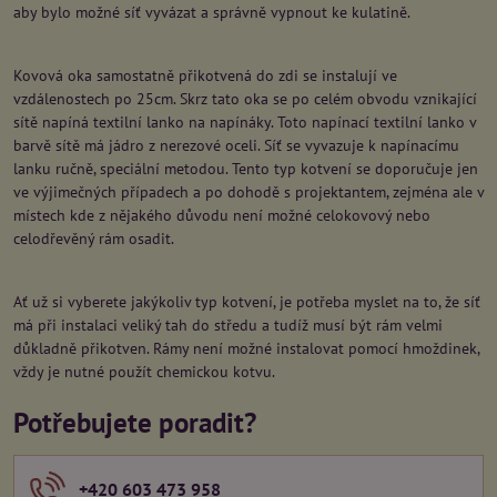
aby bylo možné síť vyvázat a správně vypnout ke kulatině.
Kovová oka samostatně přikotvená do zdi se instalují ve
vzdálenostech po 25cm. Skrz tato oka se po celém obvodu vznikající
sítě napíná textilní lanko na napínáky. Toto napínací textilní lanko v
barvě sítě má jádro z nerezové oceli. Síť se vyvazuje k napínacímu
lanku ručně, speciální metodou. Tento typ kotvení se doporučuje jen
ve výjimečných případech a po dohodě s projektantem, zejména ale v
místech kde z nějakého důvodu není možné celokovový nebo
celodřevěný rám osadit.
Ať už si vyberete jakýkoliv typ kotvení, je potřeba myslet na to, že síť
má při instalaci veliký tah do středu a tudíž musí být rám velmi
důkladně přikotven. Rámy není možné instalovat pomocí hmoždinek,
vždy je nutné použít chemickou kotvu.
Potřebujete poradit?
+420 603 473 958