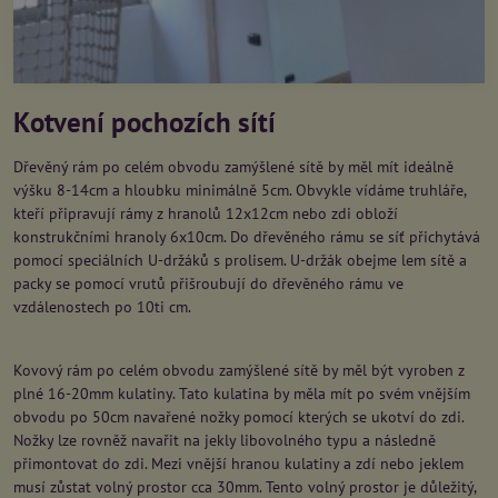
Kotvení pochozích sítí
Dřevěný rám po celém obvodu zamýšlené sítě by měl mít ideálně
výšku 8-14cm a hloubku minimálně 5cm. Obvykle vídáme truhláře,
kteří připravují rámy z hranolů 12x12cm nebo zdi obloží
konstrukčními hranoly 6x10cm. Do dřevěného rámu se síť přichytává
pomocí speciálních U-držáků s prolisem. U-držák obejme lem sítě a
packy se pomocí vrutů přišroubují do dřevěného rámu ve
vzdálenostech po 10ti cm.
Kovový rám po celém obvodu zamýšlené sítě by měl být vyroben z
plné 16-20mm kulatiny. Tato kulatina by měla mít po svém vnějším
obvodu po 50cm navařené nožky pomocí kterých se ukotví do zdi.
Nožky lze rovněž navařit na jekly libovolného typu a následně
přimontovat do zdi. Mezi vnější hranou kulatiny a zdí nebo jeklem
musí zůstat volný prostor cca 30mm. Tento volný prostor je důležitý,