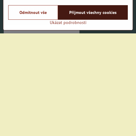
Kontaktní formulář
Odmítnout vše
Přijmout všechny cookies
Jméno a příjmení
*
Ukázat podrobnosti
E-mail
*
Telefon
*
Text