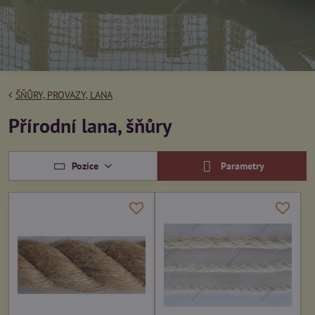
ŠŇŮRY, PROVAZY, LANA
Přírodní lana, šňůry
Pozice
Parametry