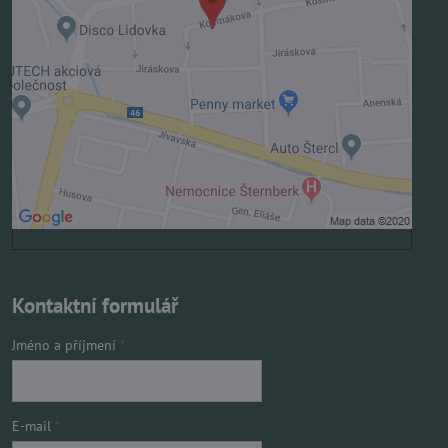
Povolit jednou
Povolit a zapamatovat - souhlas s druhem cookie:
Funkční
Otevřít obsah v novém okně
Kontaktní formulář
Jméno a příjmení
*
E-mail
*