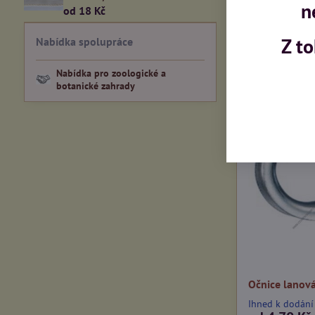
n
od 18 Kč
Alternati
Z t
Nabídka spolupráce
Nabídka pro zoologické a
botanické zahrady
Očnice lanov
Ihned k dodání