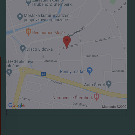
Externí obsah je blokován Volbami soukromí
Přejete si načíst externí obsah?
Povolit jednou
Povolit a zapamatovat - souhlas s druhem cookie:
Funkční
Otevřít obsah v novém okně