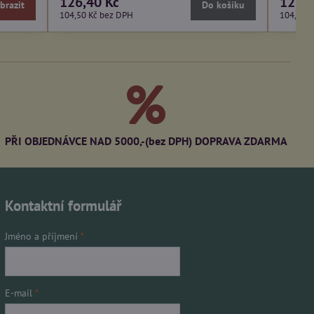
126,40 Kč
126,4
brazit
Do košíku
104,50 Kč
bez DPH
104,50 
PŘI OBJEDNÁVCE NAD 5000,-(bez DPH) DOPRAVA ZDARMA
Kontaktní formulář
Jméno a příjmení
*
E-mail
*