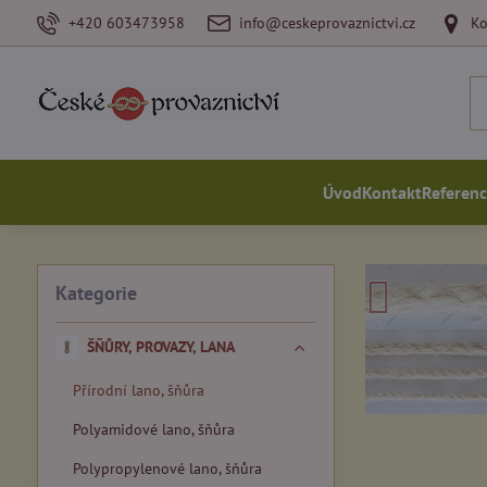
+420 603473958
info@ceskeprovaznictvi.cz
Ko
Úvod
Kontakt
Referen
Kategorie
ŠŇŮRY, PROVAZY, LANA
Přírodní lano, šňůra
Polyamidové lano, šňůra
Polypropylenové lano, šňůra