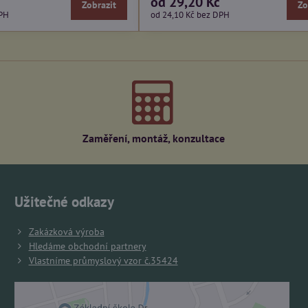
od 29,20 Kč
Zobrazit
Zo
PH
od 24,10 Kč
bez DPH
Zaměření, montáž, konzultace
Užitečné odkazy
Zakázková výroba
Hledáme obchodní partnery
Vlastníme průmyslový vzor č.35424