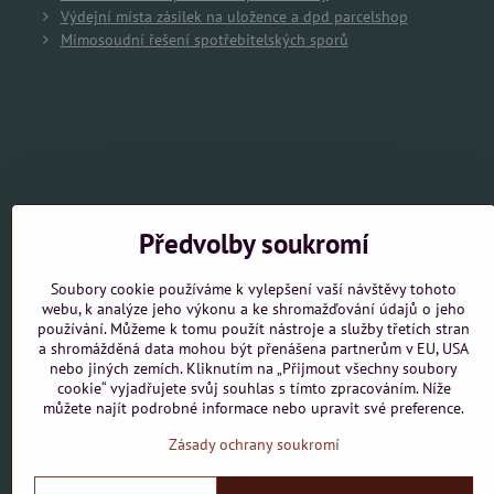
Výdejní místa zásilek na uložence a dpd parcelshop
Mimosoudní řešení spotřebitelských sporů
Předvolby soukromí
Soubory cookie používáme k vylepšení vaší návštěvy tohoto
webu, k analýze jeho výkonu a ke shromažďování údajů o jeho
používání. Můžeme k tomu použít nástroje a služby třetích stran
a shromážděná data mohou být přenášena partnerům v EU, USA
nebo jiných zemích. Kliknutím na „Přijmout všechny soubory
cookie“ vyjadřujete svůj souhlas s tímto zpracováním. Níže
můžete najít podrobné informace nebo upravit své preference.
Zásady ochrany soukromí