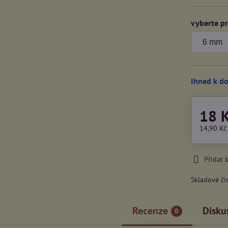
vyberte p
Ihned k d
18 
14,90 K
Přidat 
Skladové čí
Recenze
Disku
0