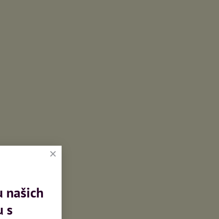
inkedIn
WhatsApp
E-
mail
u našich
u s