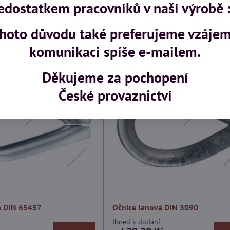
edostatkem pracovníků v naší výrobě :
vní produkty
ohoto důvodu také preferujeme vzáje
komunikaci spíše e-mailem.
Děkujeme za pochopení
České provaznictví
á DIN 65457
Očnice lanová DIN 3090
Ihned k dodání