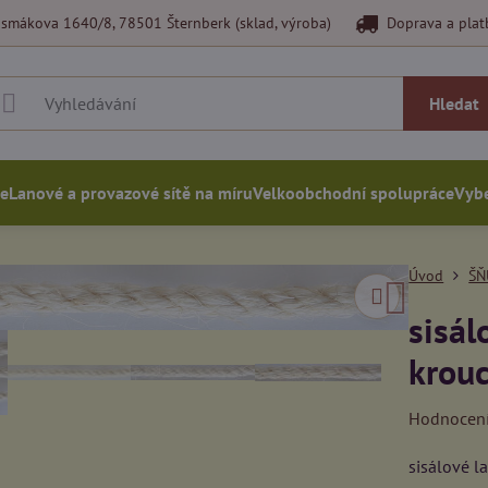
smákova 1640/8, 78501 Šternberk (sklad, výroba)
Doprava a plat
Hledat
ce
Lanové a provazové sítě na míru
Velkoobchodní spolupráce
Vybe
Úvod
ŠŇ
sisál
krou
Hodnocen
sisálové l