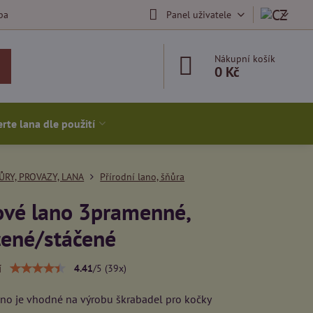
ba
Panel uživatele
Nákupní košík
0 Kč
rte lana dle použití
ŮRY, PROVAZY, LANA
Přírodní lano, šňůra
ové lano 3pramenné,
cené/stáčené
í
4.41
/
5
(
39
x)
ano je vhodné na výrobu škrabadel pro kočky