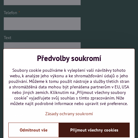
Telefon
*
Text
Předvolby soukromí
Soubory cookie používáme k vylepšení vaší návštěvy tohoto
webu, k analýze jeho výkonu a ke shromažďování údajů o jeho
používání. Můžeme k tomu použít nástroje a služby třetích stran
Mám zájem o
a shromážděná data mohou být přenášena partnerům v EU, USA
nebo jiných zemích. Kliknutím na „Přijmout všechny soubory
cookie“ vyjadřujete svůj souhlas s tímto zpracováním. Níže
můžete najít podrobné informace nebo upravit své preference.
Zásady ochrany soukromí
Odeslat
Odmítnout vše
Přijmout všechny cookies
©
2026
Copyright
Předvolby soukromí
Zásady ochrany soukromí