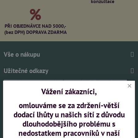
konzultace
PŘI OBJEDNÁVCE NAD 5000,-
(bez DPH) DOPRAVA ZDARMA
Vše o nákupu
Užitečné odkazy
Vážení zákazníci,
omlouváme se za zdržení-větší
dodací lhůty u našich sítí z důvodu
Externí obsah je blokován Volbami soukromí
dlouhodobějšího problému s
Přejete si načíst externí obsah?
nedostatkem pracovníků v naší