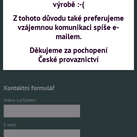
výrobě :-(
Povolit jednou
Z tohoto důvodu také preferujeme
Povolit a zapamatovat - souhlas s druhem cookie:
Funkční
vzájemnou komunikaci spíše e-
mailem.
Otevřít obsah v novém okně
Děkujeme za pochopení
České provaznictví
Kontaktní formulář
Jméno a příjmení
*
E-mail
*