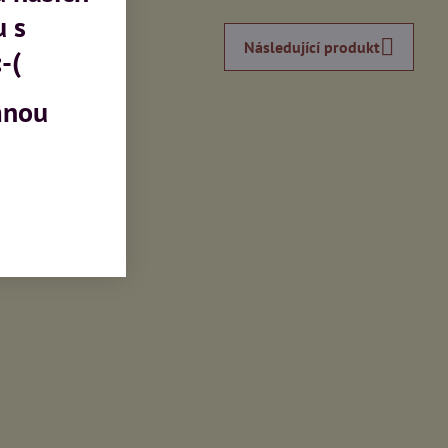
u s
Následující produkt
-(
mnou