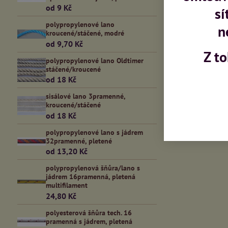
od 9 Kč
sí
Předchozí 
polypropylenové lano
n
kroucené/stáčené, modré
od 9,70 Kč
Z t
polypropylenové lano Oldtimer
stáčené/kroucené
od 18 Kč
sisálové lano 3pramenné,
kroucené/stáčené
od 18 Kč
polypropylenové lano s jádrem
32pramenné, pletené
od 13,20 Kč
polypropylenová šňůra/lano s
jádrem 16pramenná, pletená
multifilament
24,80 Kč
polyesterová šňůra tech. 16
pramenná s jádrem, pletená