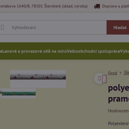
smákova 1640/8, 78501 Šternberk (sklad, výroba)
Doprava a plat
Hledat
ce
Lanové a provazové sítě na míru
Velkoobchodní spolupráce
Vybe
Úvod
ŠŇ
polye
prame
Hodnocen
Polyestero