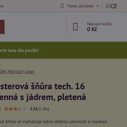
ba
Panel uživatele
Nákupní košík
0 Kč
rte lana dle použití
ŮRY, PROVAZY, LANA
sterová šňůra tech. 16
nná s jádrem, pletená
í
3.33
/
5
(
9
x)
vá šňůra se vyznačuje velmi dobrou pevností a vysokou