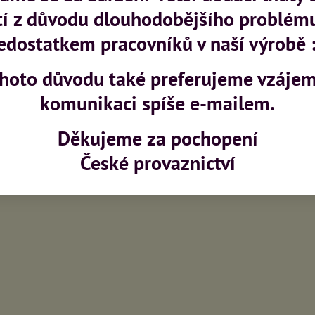
tí z důvodu dlouhodobějšího problém
produkt
edostatkem pracovníků v naší výrobě :
ohoto důvodu také preferujeme vzáje
komunikaci spíše e-mailem.
Děkujeme za pochopení
České provaznictví