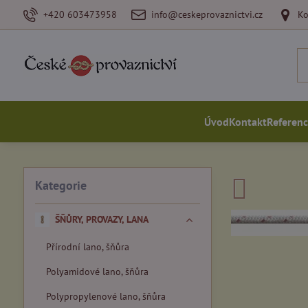
+420 603473958
info@ceskeprovaznictvi.cz
Ko
Úvod
Kontakt
Referen
Kategorie
ŠŇŮRY, PROVAZY, LANA
Přírodní lano, šňůra
Polyamidové lano, šňůra
Polypropylenové lano, šňůra