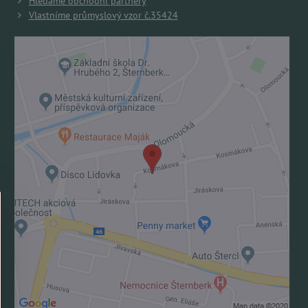
Hledáme obchodní partnery
Vlastníme průmyslový vzor č.35424
Externí obsah je blokován Volbami soukromí
Přejete si načíst externí obsah?
Povolit jednou
Povolit a zapamatovat - souhlas s druhem cookie:
Funkční
Otevřít obsah v novém okně