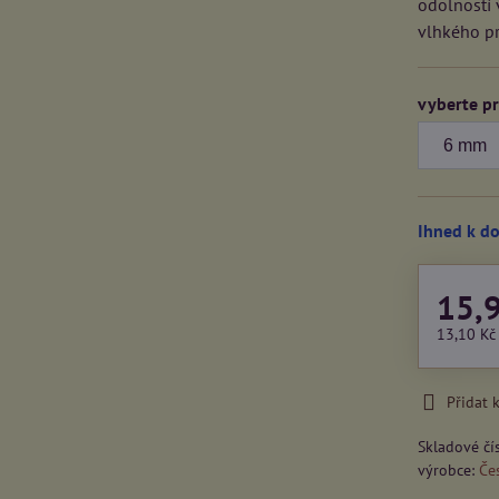
odolností 
vlhkého pr
vyberte p
Ihned k d
15,
13,10 K
Přidat 
Skladové čí
výrobce:
Čes