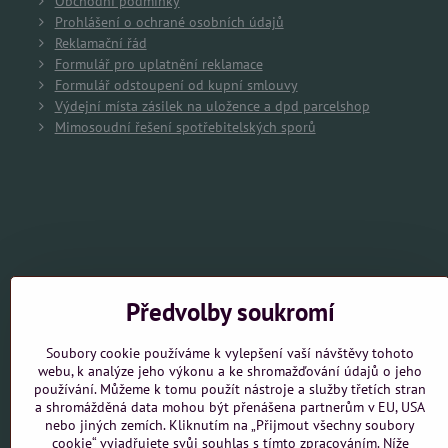
Obchodní podmínky
Prohlášení o ochrané osobních údajů
Reklamační řád
Formulář pro uplatnění reklamace
Formulář odstoupení od kupní smlouvy
Výdejní místa zásilek na uložence a dpd parcelshop
Mimosoudní řešení spotřebitelských sporů
Předvolby soukromí
Soubory cookie používáme k vylepšení vaší návštěvy tohoto
webu, k analýze jeho výkonu a ke shromažďování údajů o jeho
používání. Můžeme k tomu použít nástroje a služby třetích stran
a shromážděná data mohou být přenášena partnerům v EU, USA
nebo jiných zemích. Kliknutím na „Přijmout všechny soubory
cookie“ vyjadřujete svůj souhlas s tímto zpracováním. Níže