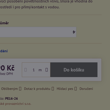
vůči působení povětrnostních vlivů, šňůra je vhodná do
ostředí i pro přímý kontakt s vodou.
růměr
odání
90 Kč
Do košíku
m
č
bez DPH
k Oblíbeným
Dotaz k produktu
Hlídací pes
Doručení
slo:
PE16-26
ké provaznictví s.r.o.