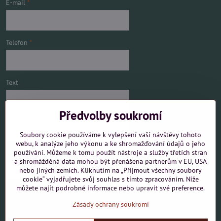
E-mail
*
Telefon
*
Text
Předvolby soukromí
Soubory cookie používáme k vylepšení vaší návštěvy tohoto
webu, k analýze jeho výkonu a ke shromažďování údajů o jeho
používání. Můžeme k tomu použít nástroje a služby třetích stran
Mám zájem o
a shromážděná data mohou být přenášena partnerům v EU, USA
nebo jiných zemích. Kliknutím na „Přijmout všechny soubory
cookie“ vyjadřujete svůj souhlas s tímto zpracováním. Níže
můžete najít podrobné informace nebo upravit své preference.
Zásady ochrany soukromí
Odeslat