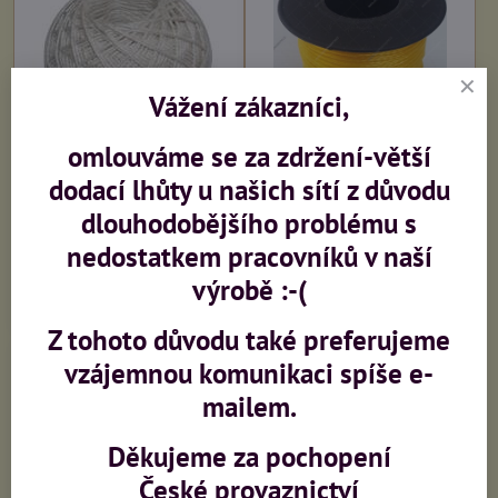
Vážení zákazníci,
omlouváme se za zdržení-větší
LEN motouz potravinářský
PP šňůra zednická 2,0mm
dodací lhůty u našich sítí z důvodu
40g,
dlouhodobějšího problému s
Ihned k dodání
Ihned k dodání
63,60 Kč
59,10 Kč
nedostatkem pracovníků v naší
52,60 Kč
bez DPH
48,90 Kč
bez DPH
výrobě :-(
Do košíku
Do košíku
Z tohoto důvodu také preferujeme
vzájemnou komunikaci spíše e-
mailem.
Děkujeme za pochopení
České provaznictví