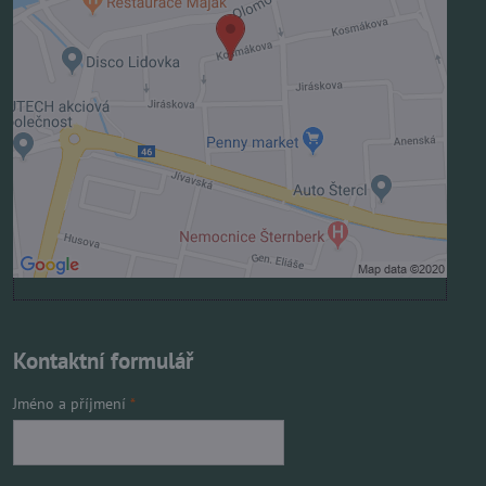
Přejete si načíst externí obsah?
Povolit jednou
Povolit a zapamatovat - souhlas s druhem cookie:
Funkční
Otevřít obsah v novém okně
Kontaktní formulář
Jméno a příjmení
*