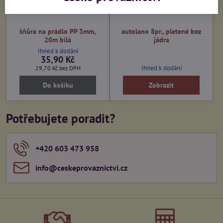
šňůra na prádlo PP 3mm,
autolano 8pr., pletené bez
20m bílá
jádra
Ihned k dodání
35,90 Kč
Ihned k dodání
29,70 Kč
bez DPH
Do košíku
Zobrazit
Potřebujete poradit?
+420 603 473 958
info​@ceskeprovaznictvi​.cz