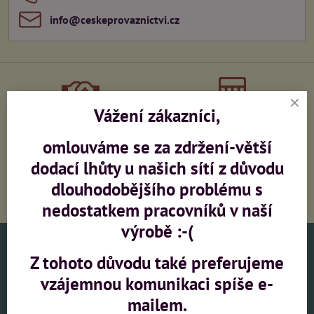
info​@ceskeprovaznictvi​.cz
Vážení zákazníci,
Výroba sítí na zakázku
Zaměření, montáž,
konzultace
omlouváme se za zdržení-větší
dodací lhůty u našich sítí z důvodu
dlouhodobějšího problému s
PŘI OBJEDNÁVCE NAD 5000,-
(bez DPH) DOPRAVA ZDARMA
nedostatkem pracovníků v naší
výrobě :-(
Vše o nákupu
Z tohoto důvodu také preferujeme
vzájemnou komunikaci spíše e-
Užitečné odkazy
mailem.