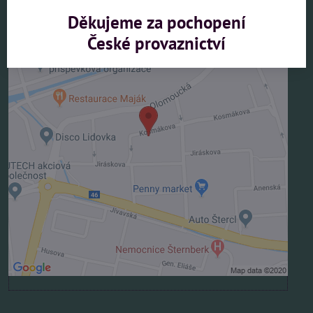
Děkujeme za pochopení
České provaznictví
Externí obsah je blokován Volbami soukromí
Přejete si načíst externí obsah?
Povolit jednou
Povolit a zapamatovat - souhlas s druhem cookie:
Funkční
Otevřít obsah v novém okně