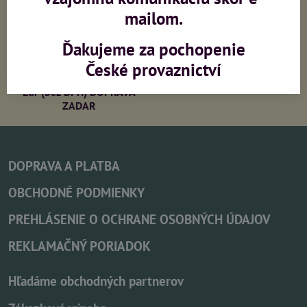
Výroba sietí na zákazku
Zaměření, montáž,
mailom.
konzultace
Ďakujeme za pochopenie
České provaznictví
PRI OBJEDNÁVKE NAD 213
Eur (bez DPH) DOPRAVA
ZADAR
DOPRAVA A PLATBA
OBCHODNÉ PODMIENKY
PREHLÁSENIE O OCHRANE OSOBNÝCH ÚDAJOV
REKLAMAČNÝ PORIADOK
Hľadáme obchodných partnerov