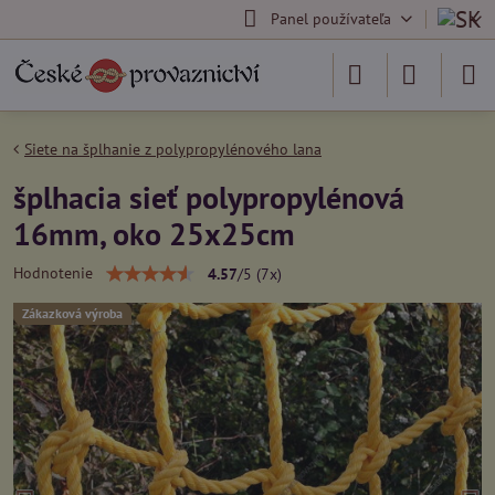
Panel používateľa
Siete na šplhanie z polypropylénového lana
šplhacia sieť polypropylénová
16mm, oko 25x25cm
Hodnotenie
4.57
/
5
(
7
x)
Zákazková výroba