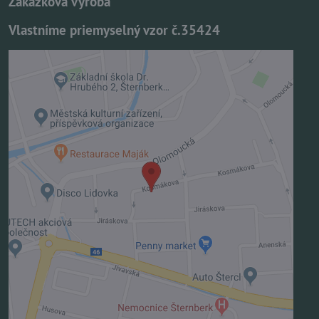
Zákazková výroba
Vlastníme priemyselný vzor č.35424
Externý obsah je blokovaný Voľbami
súkromia
Prajete si načítať externý obsah?
Povoliť tentokrát
Povoliť a zapamätať - súhlas s druhom cookie:
Funkčné
Otvoriť obsah v novom okne