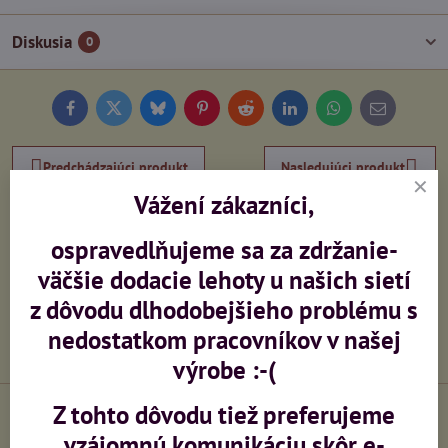
Diskusia
0
Facebook
Twitter
Bluesky
Pinterest
Reddit
LinkedIn
WhatsApp
E-
mail
Predchádzajúci produkt
Nasledujúci produkt
Vážení zákazníci,
Potrebujete poradiť?
ospravedlňujeme sa za zdržanie-
väčšie dodacie lehoty u našich sietí
+420 603 473 958
z dôvodu dlhodobejšieho problému s
info​@ceskeprovaznictvi​.cz
nedostatkom pracovníkov v našej
výrobe :-(
Z tohto dôvodu tiež preferujeme
vzájomnú komunikáciu skôr e-