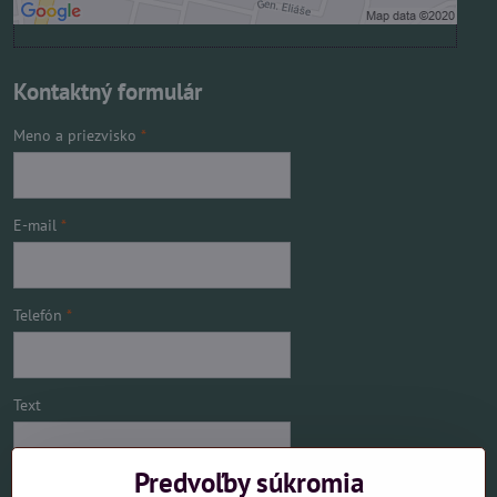
Kontaktný formulár
Meno a priezvisko
*
E-mail
*
Telefón
*
Text
Predvoľby súkromia