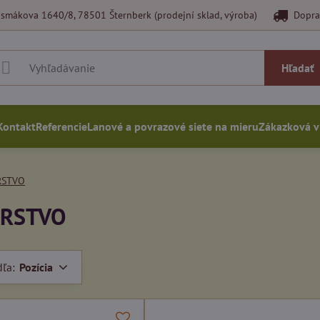
smákova 1640/8, 78501 Šternberk (prodejní sklad, výroba)
Dopra
Hľadať
Kontakt
Referencie
Lanové a povrazové siete na mieru
Zákazková 
RSTVO
ARSTVO
dľa:
Pozícia