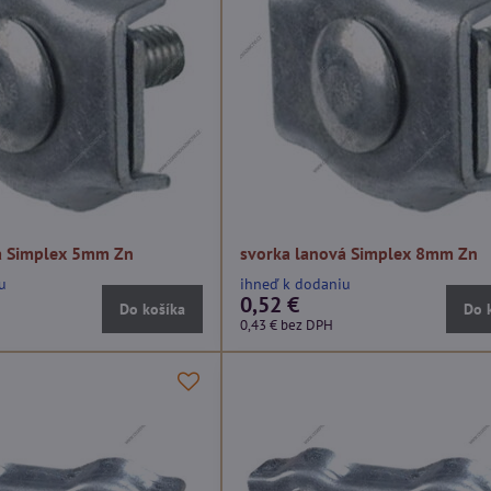
á Simplex 5mm Zn
svorka lanová Simplex 8mm Zn
u
ihneď k dodaniu
0,52 €
Do košíka
Do 
0,43 €
bez DPH