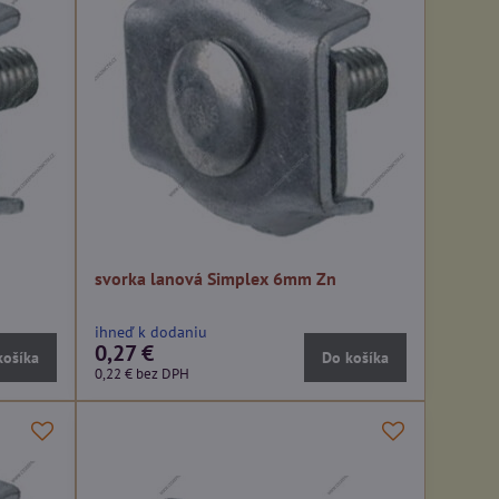
svorka lanová Simplex 6mm Zn
ihneď k dodaniu
0,27 €
košíka
Do košíka
0,22 €
bez DPH