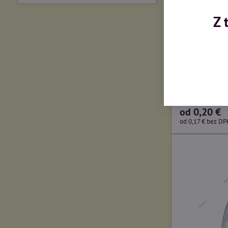
Z 
Očnice lanov
ihneď k dodani
od 0,20 €
od 0,17 €
bez DP