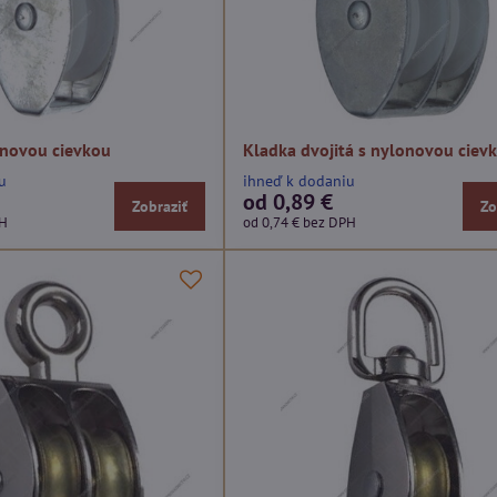
onovou cievkou
Kladka dvojitá s nylonovou ciev
u
ihneď k dodaniu
od 0,89 €
Zobraziť
Zo
PH
od 0,74 €
bez DPH