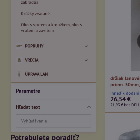
zábradlia
Krúžky zvárané
Oko s vrutem a kroužkem, oko s
vrutem a závitem
POPRUHY
VRECIA
ÚPRAVA LAN
držiak lanové
priem. 30mm,
Parametre
ihneď k dodani
26,54 €
21,93 €
bez DPH
Hľadať text
Prehľadať
výsledky
filtra
Potrebujete poradiť?