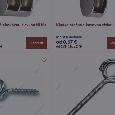
á s kovovou cievkou Ni Ms
Kladka otočná s kovovou cívkou
u
ihneď k dodaniu
od 0,67 €
Zobraziť
Zo
PH
od 0,55 €
bez DPH