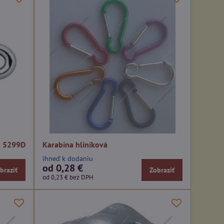
N 5299D
Karabina hliníková
ihneď k dodaniu
od 0,28 €
braziť
Zobraziť
od 0,23 €
bez DPH