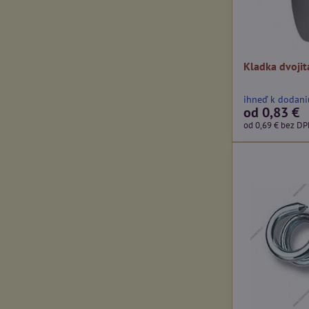
Kladka dvojit
ihneď k dodani
od 0,83 €
od 0,69 €
bez D