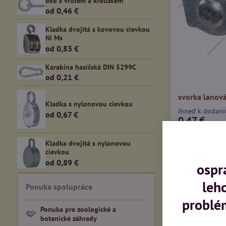
oko s vrutem a kroužkem
od 0,46 €
Kladka dvojitá s kovovou cievkou
Ni Ms
od 0,83 €
Karabína hasičská DIN 5299C
od 0,21 €
svorka lanov
Kladka s nylonovou cievkou
ihneď k dodani
od 0,67 €
0,47 €
0,39 €
bez DPH
Kladka dvojitá s nylonovou
cievkou
od 0,89 €
ospr
leh
Ponuka spolupráce
problé
Ponuka pre zoologické a
botanické záhrady