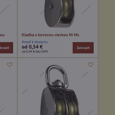
kou
Kladka s kovovou cievkou Ni Ms
ihneď k dodaniu
od 0,54 €
braziť
Zobraziť
od 0,44 €
bez DPH