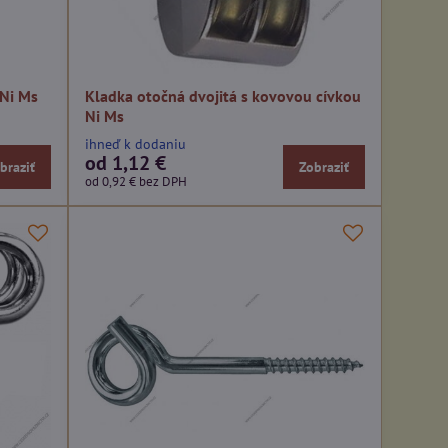
 Ni Ms
Kladka otočná dvojitá s kovovou cívkou
Ni Ms
ihneď k dodaniu
od 1,12 €
braziť
Zobraziť
od 0,92 €
bez DPH