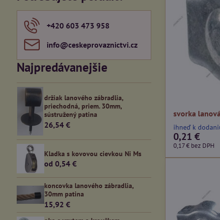
fulltextom
+420 603 473 958
info​@ceskeprovaznictvi​.cz
Najpredávanejšie
držiak lanového zábradlia,
priechodná, priem. 30mm,
svorka lanov
sústružený patina
26,54 €
ihneď k dodani
0,21 €
0,17 €
bez DPH
Kladka s kovovou cievkou Ni Ms
od 0,54 €
koncovka lanového zábradlia,
30mm patina
15,92 €