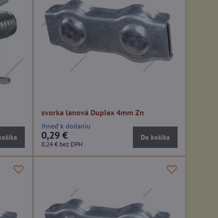
svorka lanová Duplex 4mm Zn
ihneď k dodaniu
0,29 €
košíka
Do košíka
0,24 €
bez DPH