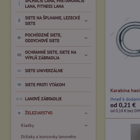
ŠPLHACIE LANA, PREŤAHOVACIE
LANA, FITNESS LANA
SIETE NA ŠPLHANIE, LEZECKÉ
SIETE
POCHÓDZNÉ SIETE,
ODDYCHOVÉ SIETE
OCHRANNÉ SIETE, SIETE NA
VÝPLŇ ZÁBRADLIA
SIETE UNIVERZÁLNE
SIETE PROTI VTÁKOM
Karabína has
LANOVÉ ZÁBRADLIE
ihneď k dodani
od 0,21 €
od 0,18 €
bez D
ŽELEZIARSTVO
Kladky
Držiaky a koncovky lanového