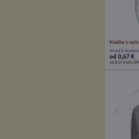
Kladka s nyl
ihneď k dodani
od 0,67 €
od 0,55 €
bez D