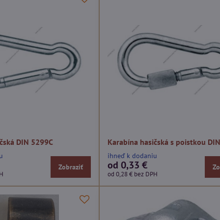
ičská DIN 5299C
Karabína hasičská s poistkou DI
u
ihneď k dodaniu
od 0,33 €
Zobraziť
Zo
PH
od 0,28 €
bez DPH