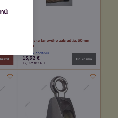
mnú
koncovka lanového zábradlia, 30mm
patina
ihneď k dodaniu
15,92 €
braziť
Do košíka
13,16 €
bez DPH