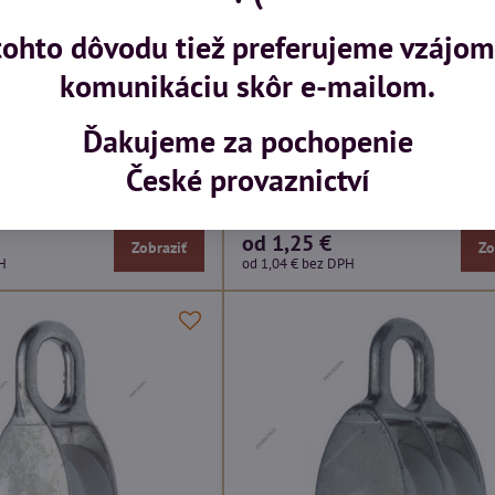
tohto dôvodu tiež preferujeme vzájo
komunikáciu skôr e-mailom.
Ďakujeme za pochopenie
á DIN 65457
Očnice lanová DIN 3090
České provaznictví
u
ihneď k dodaniu
od 1,25 €
Zobraziť
Zo
H
od 1,04 €
bez DPH