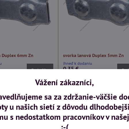
á Duplex 6mm Zn
svorka lanová Duplex 5mm Zn
u
ihneď k dodaniu
0,35 €
Do košíka
Do 
0,29 €
bez DPH
Vážení zákazníci,
avedlňujeme sa za zdržanie-väčšie do
oty u našich sietí z dôvodu dlhodobejš
mu s nedostatkom pracovníkov v našej
:-(