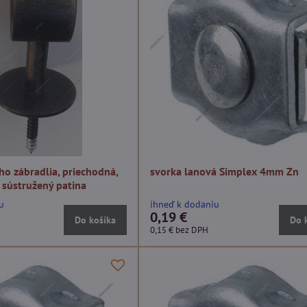
ho zábradlia, priechodná,
svorka lanová Simplex 4mm Zn
 sústružený patina
u
ihneď k dodaniu
0,19 €
Do košíka
Do 
0,15 €
bez DPH