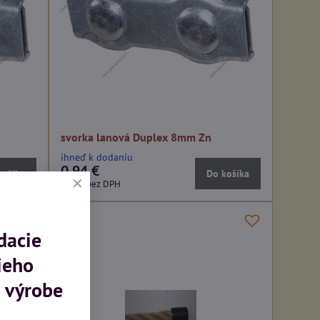
svorka lanová Duplex 8mm Zn
ihneď k dodaniu
0,94 €
košíka
Do košíka
0,77 €
bez DPH
dacie
ieho
 výrobe