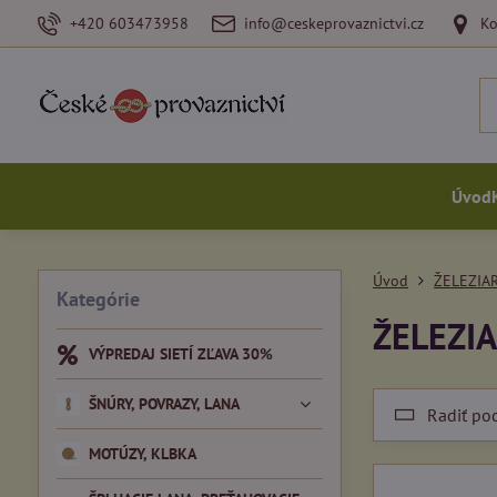
+420 603473958
info@ceskeprovaznictvi.cz
Ko
Úvod
Úvod
ŽELEZIA
Kategórie
ŽELEZI
VÝPREDAJ SIETÍ ZĽAVA 30%
ŠNÚRY, POVRAZY, LANA
Radiť po
MOTÚZY, KLBKA