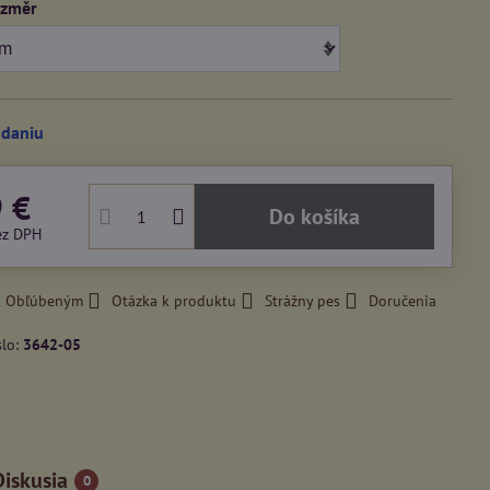
ozměr
odaniu
9 €
Do košíka
ez DPH
 k Obľúbeným
Otázka k produktu
Strážny pes
Doručenia
slo:
3642-05
Diskusia
0