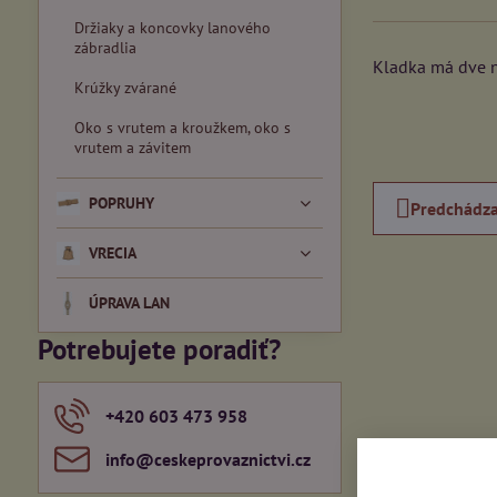
Držiaky a koncovky lanového
zábradlia
Kladka má dve ny
Krúžky zvárané
Oko s vrutem a kroužkem, oko s
vrutem a závitem
POPRUHY
Predchádza
VRECIA
ÚPRAVA LAN
Potrebujete poradiť?
+420 603 473 958
info​@ceskeprovaznictvi​.cz