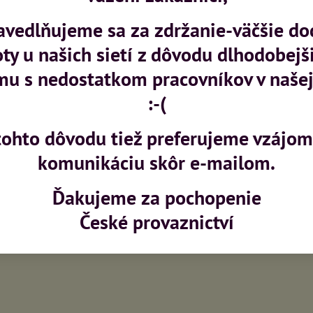
avedlňujeme sa za zdržanie-väčšie do
oty u našich sietí z dôvodu dlhodobejš
mu s nedostatkom pracovníkov v našej
:-(
tohto dôvodu tiež preferujeme vzájo
komunikáciu skôr e-mailom.
Ďakujeme za pochopenie
České provaznictví