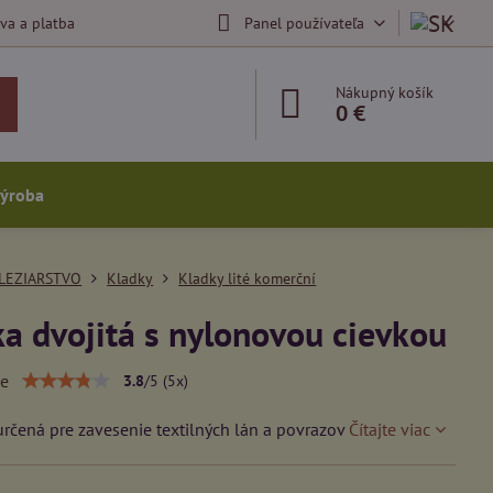
va a platba
Panel používateľa
Nákupný košík
0 €
výroba
LEZIARSTVO
Kladky
Kladky lité komerční
a dvojitá s nylonovou cievkou
ie
3.8
/
5
(
5
x)
určená pre zavesenie textilných lán a povrazov
Čítajte viac