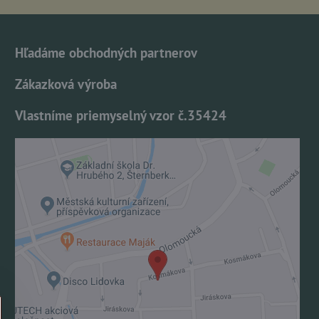
Hľadáme obchodných partnerov
Zákazková výroba
Vlastníme priemyselný vzor č.35424
Externý obsah je blokovaný Voľbami
súkromia
Prajete si načítať externý obsah?
Povoliť tentokrát