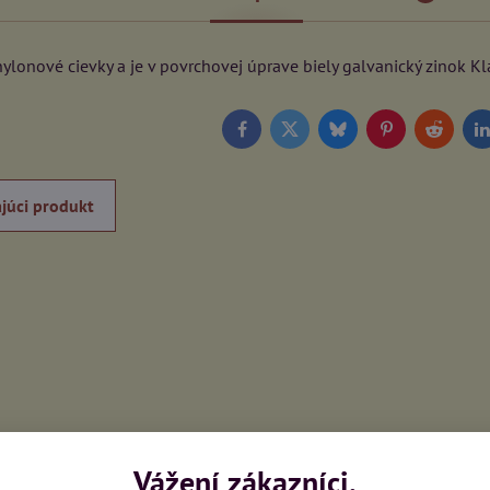
lonové cievky a je v povrchovej úprave biely galvanický zinok Kl
Facebook
Twitter
Bluesky
Pinterest
Reddit
L
júci produkt
Vážení zákazníci,