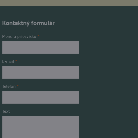
Kontaktný formulár
Meno a priezvisko
*
E-mail
*
Telefón
*
Text