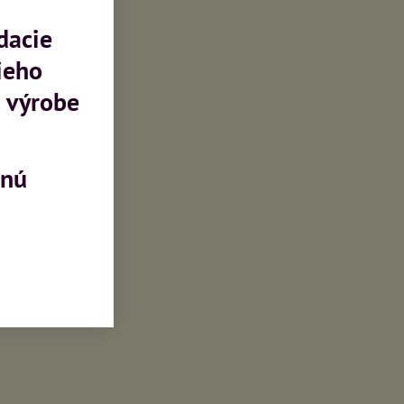
dacie
ieho
 výrobe
mnú