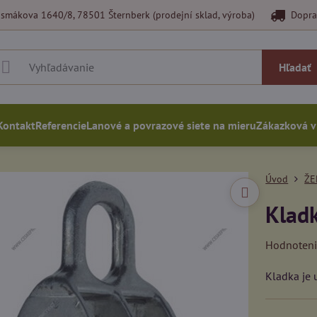
smákova 1640/8, 78501 Šternberk (prodejní sklad, výroba)
Dopra
Hľadať
Kontakt
Referencie
Lanové a povrazové siete na mieru
Zákazková 
Úvod
ŽE
Kladk
Hodnoten
Kladka je 