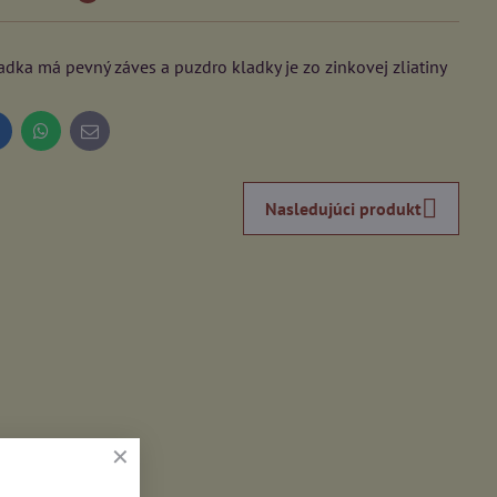
adka má pevný záves a puzdro kladky je zo zinkovej zliatiny
inkedIn
WhatsApp
E-
mail
Nasledujúci produkt