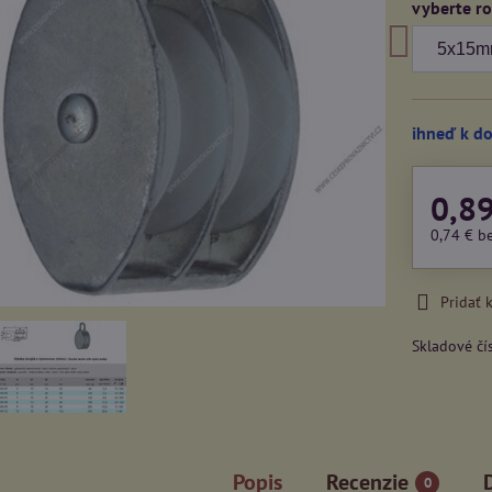
vyberte r
ihneď k d
0,8
0,74 €
b
Pridať
Skladové čí
Popis
Recenzie
0