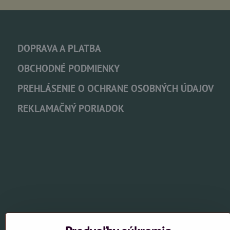
DOPRAVA A PLATBA
OBCHODNÉ PODMIENKY
PREHLÁSENIE O OCHRANE OSOBNÝCH ÚDAJOV
REKLAMAČNÝ PORIADOK