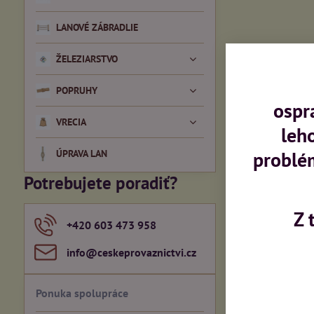
LANOVÉ ZÁBRADLIE
ŽELEZIARSTVO
POPRUHY
ospr
VRECIA
leh
problé
ÚPRAVA LAN
Potrebujete poradiť?
Z 
+420 603 473 958
info​@ceskeprovaznictvi​.cz
Ponuka spolupráce