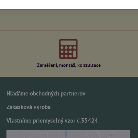
Zaměření, montáž, konzultace
Hľadáme obchodných partnerov
Zákazková výroba
Vlastníme priemyselný vzor č.35424