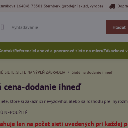
smákova 1640/8, 78501 Šternberk (prodejní sklad, výroba)
Dopra
Hľadať
Kontakt
Referencie
Lanové a povrazové siete na mieru
Zákazková 
É SIETE, SIETE NA VÝPLŇ ZÁBRADLIA
Sietě na dodanie ihneď
 cena-dodanie ihneď
siete, ktoré si zákazníci nevyzdvihol alebo sa rozhodli pre iný rozm
SÚ NEPOUŽITÉ
ťahuje len na počet sietí uvedených pri každej p