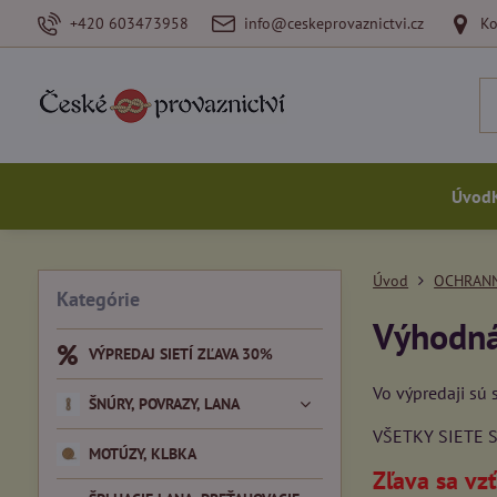
+420 603473958
info@ceskeprovaznictvi.cz
Ko
Úvod
Úvod
OCHRANN
Kategórie
Výhodná
VÝPREDAJ SIETÍ ZĽAVA 30%
Vo výpredaji sú 
ŠNÚRY, POVRAZY, LANA
VŠETKY SIETE 
MOTÚZY, KLBKA
Zľava sa vz