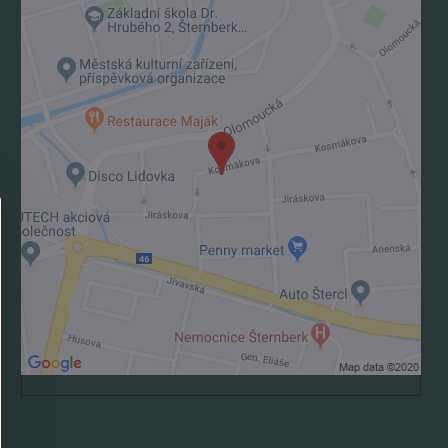
Externý obsah je blokovaný Voľbami
súkromia
Prajete si načítať externý obsah?
Povoliť tentokrát
Povoliť a zapamätať - súhlas s druhom cookie:
Funkčné
Otvoriť obsah v novom okne