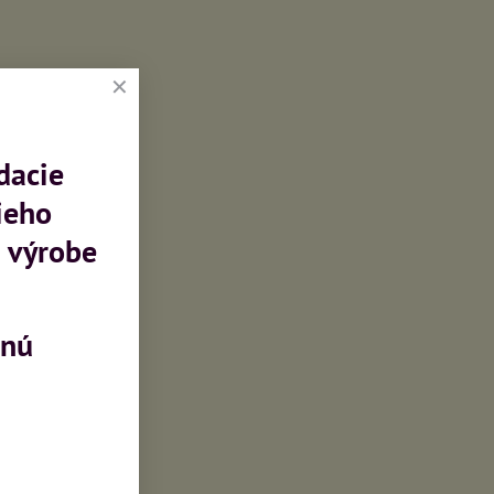
dacie
ieho
 výrobe
mnú