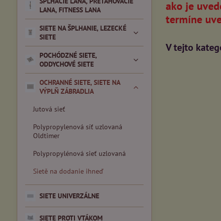
ŠPLHACIE LANA, PREŤAHOVACIE
ako je uved
LANA, FITNESS LANA
termíne uve
SIETE NA ŠPLHANIE, LEZECKÉ
SIETE
POCHÓDZNÉ SIETE,
ODDYCHOVÉ SIETE
OCHRANNÉ SIETE, SIETE NA
VÝPLŇ ZÁBRADLIA
Jutová sieť
Polypropylenová síť uzlovaná
Oldtimer
Polypropylénová sieť uzlovaná
Sietě na dodanie ihneď
SIETE UNIVERZÁLNE
SIETE PROTI VTÁKOM