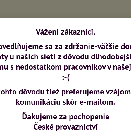
Vážení zákazníci,
avedlňujeme sa za zdržanie-väčšie do
oty u našich sietí z dôvodu dlhodobejš
mu s nedostatkom pracovníkov v našej
:-(
tohto dôvodu tiež preferujeme vzájo
komunikáciu skôr e-mailom.
Ďakujeme za pochopenie
České provaznictví