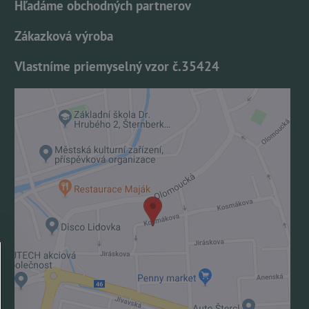
Hľadáme obchodných partnerov
Zákazková výroba
Vlastníme priemyselný vzor č.35424
Externý obsah je blokovaný Voľbami
súkromia
Prajete si načítať externý obsah?
Povoliť tentokrát
Povoliť a zapamätať - súhlas s druhom cookie:
Funkčné