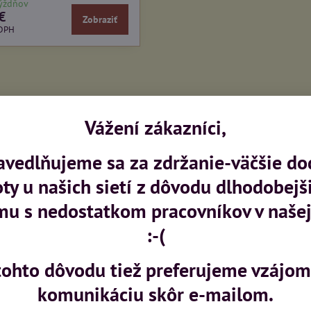
týždňov
€
Zobraziť
 DPH
Vážení zákazníci,
avedlňujeme sa za zdržanie-väčšie do
oty u našich sietí z dôvodu dlhodobejš
mu s nedostatkom pracovníkov v našej
:-(
tohto dôvodu tiež preferujeme vzájo
komunikáciu skôr e-mailom.