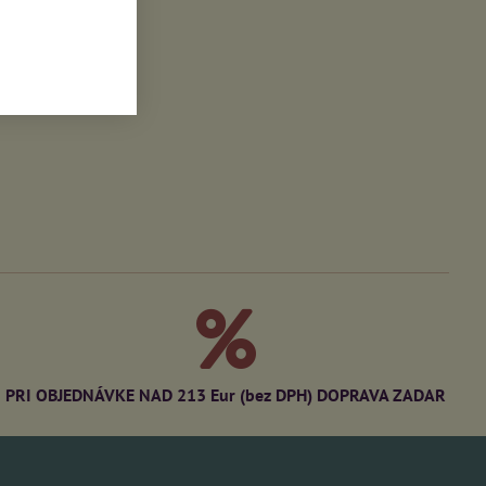
PRI OBJEDNÁVKE NAD 213 Eur (bez DPH) DOPRAVA ZADAR