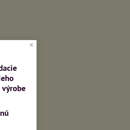
dacie
ieho
 výrobe
mnú