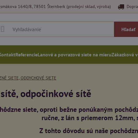
smákova 1640/8, 78501 Šternberk (prodejní sklad, výroba)
Dopra
Hľadať
Kontakt
Referencie
Lanové a povrazové siete na mieru
Zákazková 
NÉ SIETE, ODDYCHOVÉ SIETE
sítě, odpočinkové sítě
hôdzne siete, oproti bežne ponúkaným pochôdz
ručne, z lán s priemerom 12mm,
Z tohto dôvodu sú naše pochôdzne