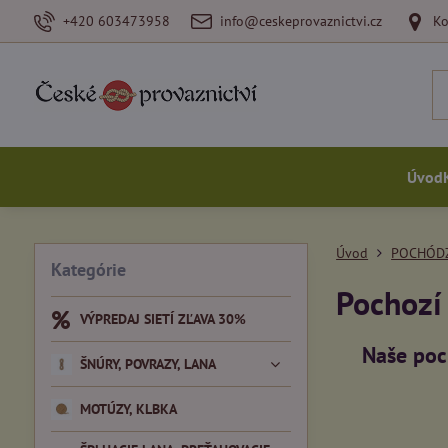
+420 603473958
info@ceskeprovaznictvi.cz
Ko
Úvod
Úvod
POCHÓDZ
Kategórie
Pochozí 
VÝPREDAJ SIETÍ ZĽAVA 30%
Naše poc
ŠNÚRY, POVRAZY, LANA
MOTÚZY, KLBKA