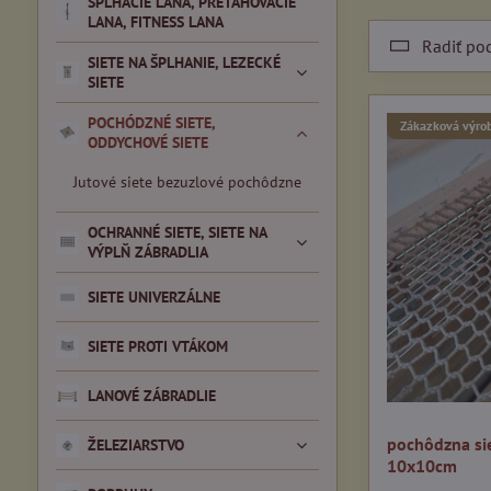
ŠPLHACIE LANA, PREŤAHOVACIE
LANA, FITNESS LANA
Radiť po
SIETE NA ŠPLHANIE, LEZECKÉ
SIETE
POCHÓDZNÉ SIETE,
Zákazková výro
ODDYCHOVÉ SIETE
Jutové siete bezuzlové pochôdzne
OCHRANNÉ SIETE, SIETE NA
VÝPLŇ ZÁBRADLIA
SIETE UNIVERZÁLNE
SIETE PROTI VTÁKOM
LANOVÉ ZÁBRADLIE
pochôdzna si
ŽELEZIARSTVO
10x10cm