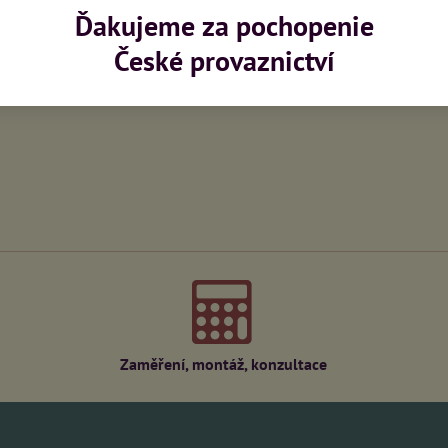
Ďakujeme za pochopenie
České provaznictví
Zaměření, montáž, konzultace