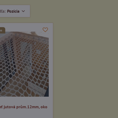
dľa:
Pozícia
ba
eť jutová prům.12mm, oko