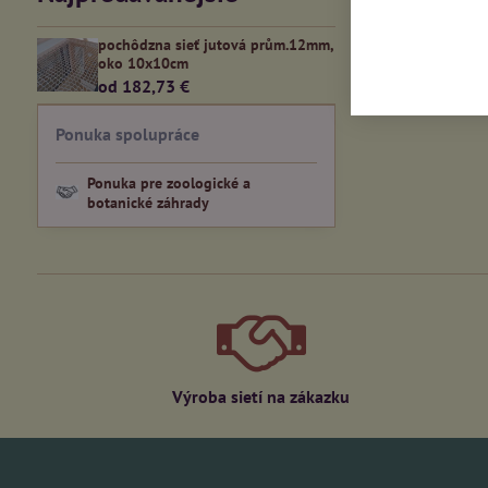
pochôdzna sieť jutová prům.12mm,
oko 10x10cm
od 182,73 €
Ponuka spolupráce
Ponuka pre zoologické a
botanické záhrady
Výroba sietí na zákazku