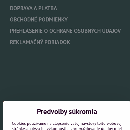
DOPRAVA A PLATBA
OBCHODNÉ PODMIENKY
PREHLÁSENIE O OCHRANE OSOBNÝCH ÚDAJOV
REKLAMAČNÝ PORIADOK
Predvoľby súkromia
Cookies používame na zlepšenie vašej návštevy tejto webovej
stránky, analýzu jej výkonnosti a zhromažďovanie údajov o jej