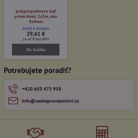
polypropylénová sieť
priem.4mm, 2x3m, oko
9x9mm
ihneď k dodaniu
29,61 €
24,47 €
bez DPH
Do košíka
Potrebujete poradiť?
+420 603 473 958
info​@ceskeprovaznictvi​.cz