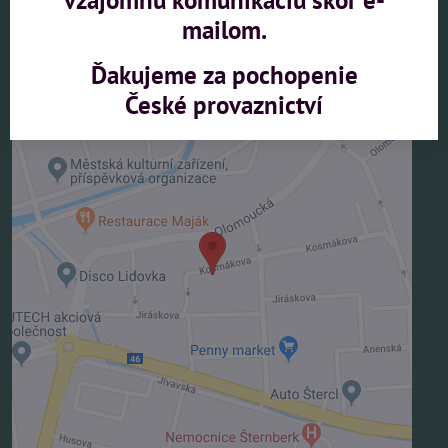
Zákazková výroba
mailom.
Vlastníme priemyselný vzor č.35424
Ďakujeme za pochopenie
České provaznictví
Externý obsah je blokovaný Voľbami
súkromia
Prajete si načítať externý obsah?
Povoliť tentokrát
Povoliť a zapamätať - súhlas s druhom cookie:
Funkčné
Otvoriť obsah v novom okne