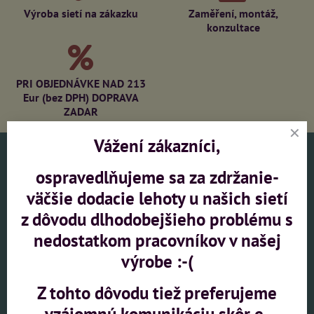
Výroba sietí na zákazku
Zaměření, montáž,
konzultace
PRI OBJEDNÁVKE NAD 213
Eur (bez DPH) DOPRAVA
ZADAR
Vážení zákazníci,
DOPRAVA A PLATBA
ospravedlňujeme sa za zdržanie-
väčšie dodacie lehoty u našich sietí
OBCHODNÉ PODMIENKY
z dôvodu dlhodobejšieho problému s
PREHLÁSENIE O OCHRANE OSOBNÝCH ÚDAJOV
nedostatkom pracovníkov v našej
REKLAMAČNÝ PORIADOK
výrobe :-(
Z tohto dôvodu tiež preferujeme
Hľadáme obchodných partnerov
vzájomnú komunikáciu skôr e-