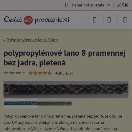
Panel používateľa
Polypropylenové lano, šňůra
polypropylénové lano 8 pramennej
bez jadra, pletená
Hodnotenie
4.8
/
5
(
5
x)
Polypropylénove lano 8mi pramenne, pletené bez jadra, je odolné
voči UV žiareniu, chemikáliám, plávajú na vode, výborná
oderuvzdornosť, Nízka ťažnosť. Pouziti v poľnohospodárstve na