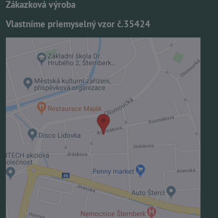
Zákazková výroba
Vlastníme priemyselný vzor č.35424
Externý obsah je blokovaný Voľbami
súkromia
Prajete si načítať externý obsah?
Povoliť tentokrát
Povoliť a zapamätať - súhlas s druhom cookie:
Funkčné
Otvoriť obsah v novom okne