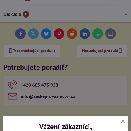
Diskusia
0
Facebook
Twitter
Bluesky
Pinterest
Reddit
LinkedIn
WhatsApp
E-
mail
Predchádzajúci produkt
Nasledujúci produkt
Potrebujete poradiť?
+420 603 473 958
info​@ceskeprovaznictvi​.cz
Vážení zákazníci,