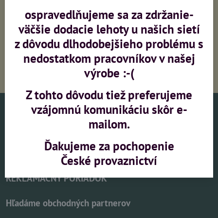
Výroba sietí na zákazku
Zaměření, montáž,
ospravedlňujeme sa za zdržanie-
konzultace
väčšie dodacie lehoty u našich sietí
z dôvodu dlhodobejšieho problému s
nedostatkom pracovníkov v našej
PRI OBJEDNÁVKE NAD 213
Eur (bez DPH) DOPRAVA
výrobe :-(
ZADAR
Z tohto dôvodu tiež preferujeme
vzájomnú komunikáciu skôr e-
DOPRAVA A PLATBA
mailom.
OBCHODNÉ PODMIENKY
Ďakujeme za pochopenie
České provaznictví
PREHLÁSENIE O OCHRANE OSOBNÝCH ÚDAJOV
REKLAMAČNÝ PORIADOK
Hľadáme obchodných partnerov