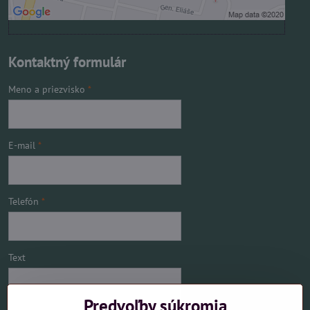
Kontaktný formulár
Meno a priezvisko
*
E-mail
*
Telefón
*
Text
Predvoľby súkromia