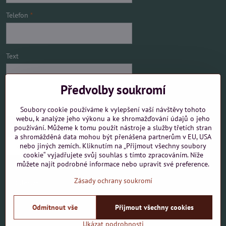
Telefon
*
Text
Předvolby soukromí
Soubory cookie používáme k vylepšení vaší návštěvy tohoto
webu, k analýze jeho výkonu a ke shromažďování údajů o jeho
používání. Můžeme k tomu použít nástroje a služby třetích stran
Mám zájem o
a shromážděná data mohou být přenášena partnerům v EU, USA
nebo jiných zemích. Kliknutím na „Přijmout všechny soubory
cookie“ vyjadřujete svůj souhlas s tímto zpracováním. Níže
můžete najít podrobné informace nebo upravit své preference.
Zásady ochrany soukromí
Odeslat
Odmítnout vše
Přijmout všechny cookies
©
2026
Copyright
Předvolby soukromí
Zásady ochrany soukromí
Ukázat podrobnosti