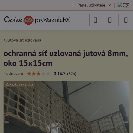
Panel uživatele
Jutová síť uzlovaná
ochranná síť uzlovaná jutová 8mm,
oko 15x15cm
Hodnocení
3.16
/
5
(
32
x)
Zakázková výroba