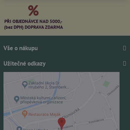
PŘI OBJEDNÁVCE NAD 5000,-
(bez DPH) DOPRAVA ZDARMA
Vše o nákupu
Užitečné odkazy
Externí obsah je blokován Volbami soukromí
Přejete si načíst externí obsah?