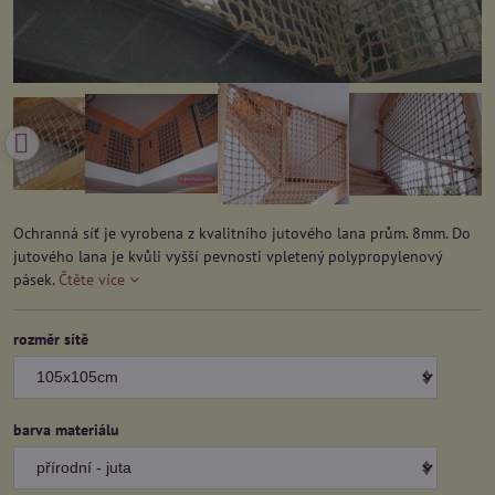
Ochranná síť je vyrobena z kvalitního jutového lana prům. 8mm. Do
jutového lana je kvůli vyšší pevnosti vpletený polypropylenový
pásek.
Čtěte více
rozměr sítě
barva materiálu