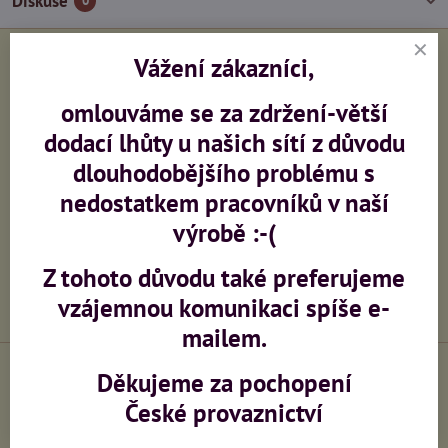
Diskuse
0
Vážení zákazníci,
Facebook
Twitter
Bluesky
Pinterest
Reddit
LinkedIn
WhatsApp
E-
mail
omlouváme se za zdržení-větší
Předchozí produkt
Následující produkt
dodací lhůty u našich sítí z důvodu
dlouhodobějšího problému s
Potřebujete poradit?
nedostatkem pracovníků v naší
výrobě :-(
+420 603 473 958
Z tohoto důvodu také preferujeme
info​@ceskeprovaznictvi​.cz
vzájemnou komunikaci spíše e-
mailem.
Děkujeme za pochopení
České provaznictví
Výroba sítí na zakázku
Zaměření, montáž,
konzultace