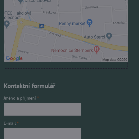
Povolit jednou
Povolit a zapamatovat - souhlas s druhem cookie:
Funkční
Otevřít obsah v novém okně
Kontaktní formulář
Jméno a příjmení
*
E-mail
*