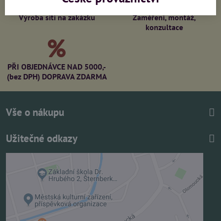
Výroba sítí na zakázku
Zaměření, montáž,
konzultace
PŘI OBJEDNÁVCE NAD 5000,-
(bez DPH) DOPRAVA ZDARMA
Vše o nákupu
Užitečné odkazy
Externí obsah je blokován Volbami soukromí