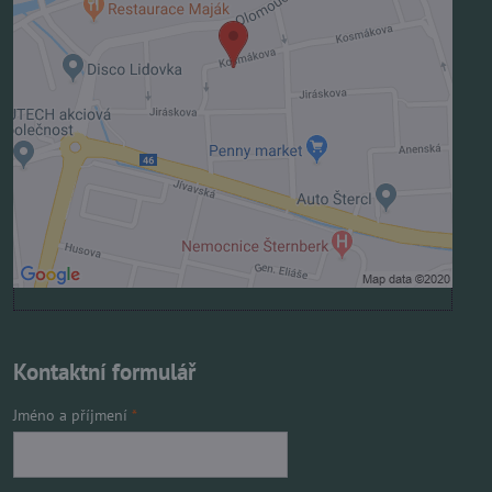
Přejete si načíst externí obsah?
Povolit jednou
Povolit a zapamatovat - souhlas s druhem cookie:
Funkční
Otevřít obsah v novém okně
Kontaktní formulář
Jméno a příjmení
*