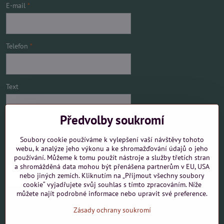
E-mail
*
Telefon
*
Text
Předvolby soukromí
Soubory cookie používáme k vylepšení vaší návštěvy tohoto
webu, k analýze jeho výkonu a ke shromažďování údajů o jeho
používání. Můžeme k tomu použít nástroje a služby třetích stran
Mám zájem o
a shromážděná data mohou být přenášena partnerům v EU, USA
nebo jiných zemích. Kliknutím na „Přijmout všechny soubory
cookie“ vyjadřujete svůj souhlas s tímto zpracováním. Níže
můžete najít podrobné informace nebo upravit své preference.
Zásady ochrany soukromí
Odeslat