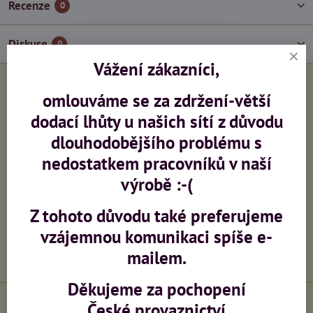
Recenze
0
Diskuse
0
Vážení zákazníci,
Facebook
Twitter
Bluesky
Pinterest
Reddit
LinkedIn
WhatsApp
E-
omlouváme se za zdržení-větší
mail
dodací lhůty u našich sítí z důvodu
Předchozí produkt
dlouhodobějšího problému s
nedostatkem pracovníků v naší
Potřebujete poradit?
výrobě :-(
Z tohoto důvodu také preferujeme
+420 603 473 958
vzájemnou komunikaci spíše e-
info​@ceskeprovaznictvi​.cz
mailem.
Děkujeme za pochopení
České provaznictví