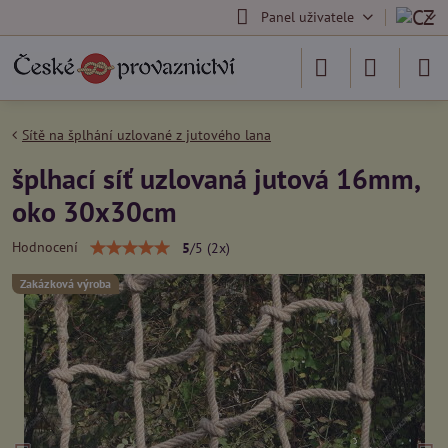
Panel uživatele
Sítě na šplhání uzlované z jutového lana
šplhací síť uzlovaná jutová 16mm,
oko 30x30cm
Hodnocení
5
/
5
(
2
x)
Zakázková výroba