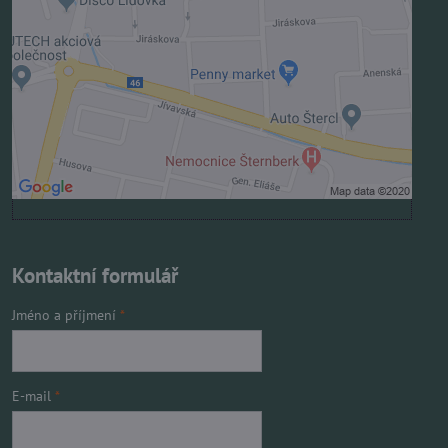
Povolit jednou
Povolit a zapamatovat - souhlas s druhem cookie:
Funkční
Otevřít obsah v novém okně
Kontaktní formulář
Jméno a příjmení
*
E-mail
*