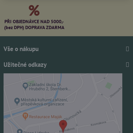
PŘI OBJEDNÁVCE NAD 5000,-
(bez DPH) DOPRAVA ZDARMA
Vše o nákupu
Užitečné odkazy
Externí obsah je blokován Volbami soukromí
Přejete si načíst externí obsah?