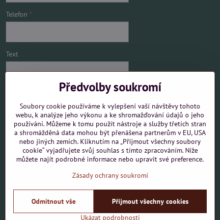
Telefon
*
Text
Předvolby soukromí
Soubory cookie používáme k vylepšení vaší návštěvy tohoto
webu, k analýze jeho výkonu a ke shromažďování údajů o jeho
používání. Můžeme k tomu použít nástroje a služby třetích stran
Mám zájem o
a shromážděná data mohou být přenášena partnerům v EU, USA
nebo jiných zemích. Kliknutím na „Přijmout všechny soubory
cookie“ vyjadřujete svůj souhlas s tímto zpracováním. Níže
můžete najít podrobné informace nebo upravit své preference.
Zásady ochrany soukromí
Odeslat
Odmítnout vše
Přijmout všechny cookies
©
2026
Copyright
Předvolby soukromí
Zásady ochrany soukromí
Ukázat podrobnosti