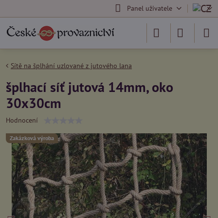
Panel uživatele
Sítě na šplhání uzlované z jutového lana
šplhací síť jutová 14mm, oko
30x30cm
Hodnocení
Zakázková výroba