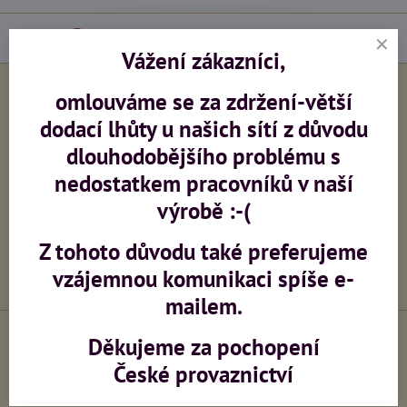
Diskuse
0
Vážení zákazníci,
omlouváme se za zdržení-větší
Facebook
Twitter
Bluesky
Pinterest
Reddit
LinkedIn
WhatsApp
E-
mail
dodací lhůty u našich sítí z důvodu
dlouhodobějšího problému s
Potřebujete poradit?
nedostatkem pracovníků v naší
výrobě :-(
+420 603 473 958
Z tohoto důvodu také preferujeme
info​@ceskeprovaznictvi​.cz
vzájemnou komunikaci spíše e-
mailem.
Děkujeme za pochopení
České provaznictví
Výroba sítí na zakázku
Zaměření, montáž,
konzultace