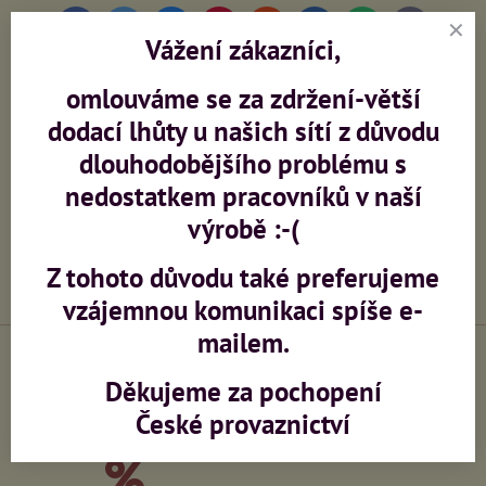
Facebook
Twitter
Bluesky
Pinterest
Reddit
LinkedIn
WhatsApp
E-
Vážení zákazníci,
mail
Předchozí produkt
Následující produkt
omlouváme se za zdržení-větší
dodací lhůty u našich sítí z důvodu
Potřebujete poradit?
dlouhodobějšího problému s
nedostatkem pracovníků v naší
+420 603 473 958
výrobě :-(
info​@ceskeprovaznictvi​.cz
Z tohoto důvodu také preferujeme
vzájemnou komunikaci spíše e-
mailem.
Děkujeme za pochopení
Výroba sítí na zakázku
Zaměření, montáž,
České provaznictví
konzultace