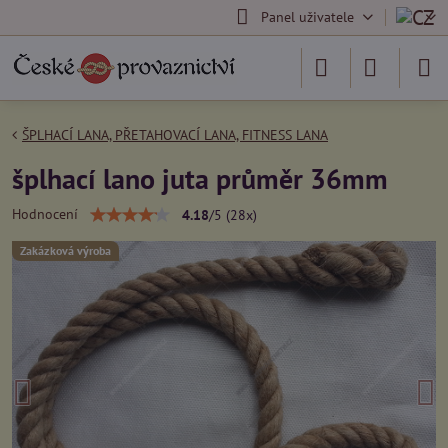
Panel uživatele
ŠPLHACÍ LANA, PŘETAHOVACÍ LANA, FITNESS LANA
šplhací lano juta průměr 36mm
Hodnocení
4.18
/
5
(
28
x)
Zakázková výroba