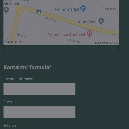
Povolit a zapamatovat - souhlas s druhem cookie:
Funkční
Otevřít obsah v novém okně
Kontaktní formulář
Jméno a příjmení
*
E-mail
*
Telefon
*