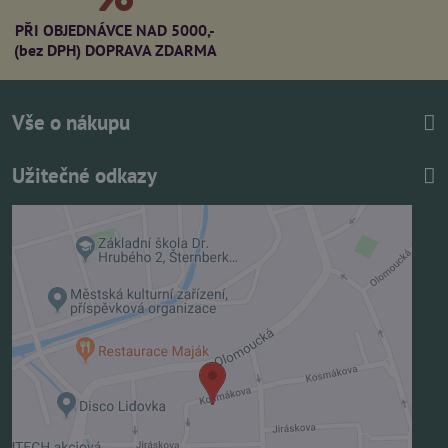
PŘI OBJEDNÁVCE NAD 5000,-
(bez DPH) DOPRAVA ZDARMA
Vše o nákupu
Užitečné odkazy
Externí obsah je blokován Volbami soukromí
Přejete si načíst externí obsah?
Povolit jednou