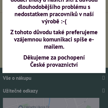
dlouhodobějšího problému s
nedostatkem pracovníků v naší
výrobě :-(
Z tohoto důvodu také preferujeme
Výroba sítí na zakázku
Zaměření, montáž,
konzultace
vzájemnou komunikaci spíše e-
mailem.
PŘI OBJEDNÁVCE NAD 5000,-
Děkujeme za pochopení
(bez DPH) DOPRAVA ZDARMA
České provaznictví
Vše o nákupu
Užitečné odkazy