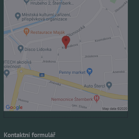
Externí obsah je blokován Volbami soukromí
Přejete si načíst externí obsah?
Povolit jednou
Povolit a zapamatovat - souhlas s druhem cookie:
Funkční
Otevřít obsah v novém okně
Kontaktní formulář