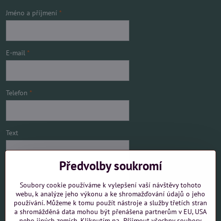
Jméno a příjmení
*
E-mail
*
Telefon
*
Text
Předvolby soukromí
Soubory cookie používáme k vylepšení vaší návštěvy tohoto
webu, k analýze jeho výkonu a ke shromažďování údajů o jeho
používání. Můžeme k tomu použít nástroje a služby třetích stran
Mám zájem o
a shromážděná data mohou být přenášena partnerům v EU, USA
nebo jiných zemích. Kliknutím na „Přijmout všechny soubory