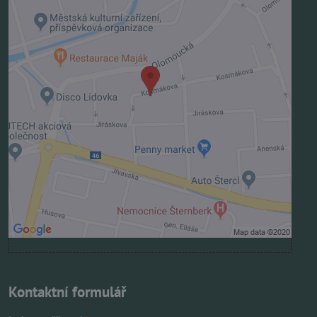
Externí obsah je blokován Volbami soukromí
Přejete si načíst externí obsah?
Povolit jednou
Povolit a zapamatovat - souhlas s druhem cookie:
Funkční
Otevřít obsah v novém okně
Kontaktní formulář