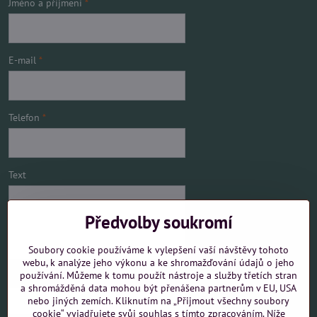
Jméno a příjmení
*
E-mail
*
Telefon
*
Text
Předvolby soukromí
Soubory cookie používáme k vylepšení vaší návštěvy tohoto
webu, k analýze jeho výkonu a ke shromažďování údajů o jeho
používání. Můžeme k tomu použít nástroje a služby třetích stran
Mám zájem o
a shromážděná data mohou být přenášena partnerům v EU, USA
nebo jiných zemích. Kliknutím na „Přijmout všechny soubory
cookie“ vyjadřujete svůj souhlas s tímto zpracováním. Níže