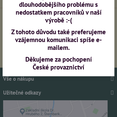
dlouhodobějšího problému s
nedostatkem pracovníků v naší
výrobě :-(
Výroba sítí na zakázku
Zaměření, montáž,
Z tohoto důvodu také preferujeme
konzultace
vzájemnou komunikaci spíše e-
mailem.
PŘI OBJEDNÁVCE NAD 5000,-
Děkujeme za pochopení
(bez DPH) DOPRAVA ZDARMA
České provaznictví
Vše o nákupu
Užitečné odkazy