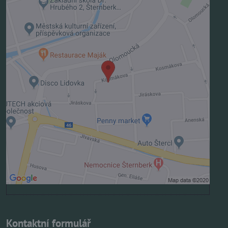
Externí obsah je blokován Volbami soukromí
Přejete si načíst externí obsah?
Povolit jednou
Povolit a zapamatovat - souhlas s druhem cookie:
Funkční
Otevřít obsah v novém okně
Kontaktní formulář