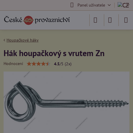
Panel uživatele
Houpačkové háky
Hák houpačkový s vrutem Zn
Hodnocení
4.5
/
5
(
2
x)