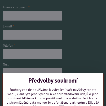
Jméno a příjmení
*
E-mail
*
Telefon
*
Text
Předvolby soukromí
Soubory cookie používáme k vylepšení vaší návštěvy tohoto
webu, k analýze jeho výkonu a ke shromažďování údajů o jeho
používání. Můžeme k tomu použít nástroje a služby třetích stran
Mám zájem o
a shromážděná data mohou být přenášena partnerům v EU, USA