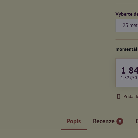
Vyberte d
momentál
1 8
1 527,50
Přidat 
Popis
Recenze
0