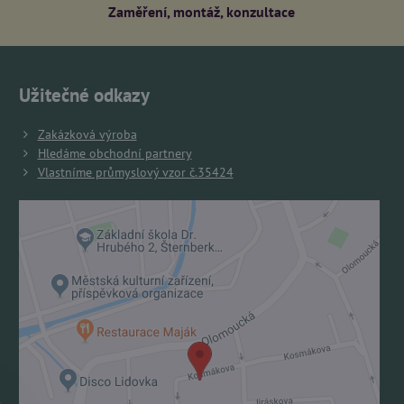
Zaměření, montáž, konzultace
Užitečné odkazy
Zakázková výroba
Hledáme obchodní partnery
Vlastníme průmyslový vzor č.35424
Externí obsah je blokován Volbami soukromí
Přejete si načíst externí obsah?
Povolit jednou