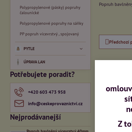
Popruh bavlněný 
Polypropylenové (pásky) popruhy
čalounické
Polypropylenové popruhy na sáňky
PP popruh vícevrstvý , spojovaný
Předchozí 
PYTLE
ÚPRAVA LAN
Potřebujete poradit?
omlouvá
+420 603 473 958
sí
info​@ceskeprovaznictvi​.cz
n
Nejprodávanejší
Z t
Popruh bavlněný vícevrstvý 40mm