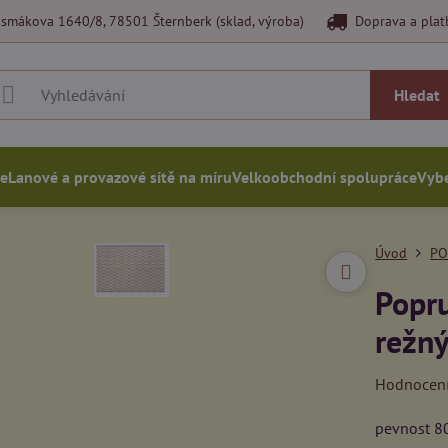
smákova 1640/8, 78501 Šternberk (sklad, výroba)
Doprava a plat
Hledat
ce
Lanové a provazové sítě na míru
Velkoobchodní spolupráce
Vybe
Úvod
PO
Popr
režn
Hodnocen
pevnost 8