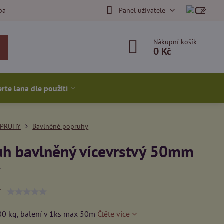
ba
Panel uživatele
Nákupní košík
0 Kč
rte lana dle použití
PRUHY
Bavlněné popruhy
uh bavlněný vícevrstvý 50mm
ý
í
00 kg, balení v 1ks max 50m
Čtěte více