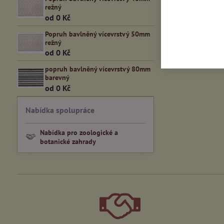
režný
od 0 Kč
Popruh bavlněný vícevrstvý 50mm
režný
od 0 Kč
popruh bavlněný vícevrstvý 80mm
barevný
od 0 Kč
Nabídka spolupráce
Nabídka pro zoologické a
botanické zahrady