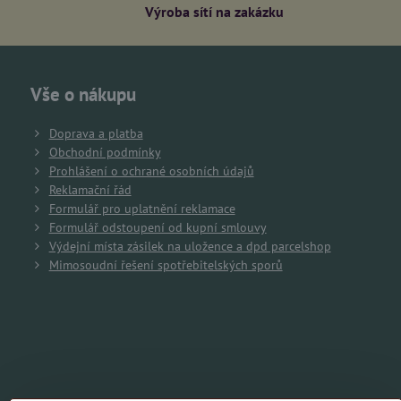
Výroba sítí na zakázku
Vše o nákupu
Doprava a platba
Obchodní podmínky
Prohlášení o ochrané osobních údajů
Reklamační řád
Formulář pro uplatnění reklamace
Formulář odstoupení od kupní smlouvy
Výdejní místa zásilek na uložence a dpd parcelshop
Mimosoudní řešení spotřebitelských sporů