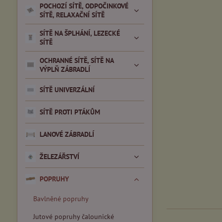
POCHOZÍ SÍTĚ, ODPOČINKOVÉ
SÍTĚ, RELAXAČNÍ SÍTĚ
SÍTĚ NA ŠPLHÁNÍ, LEZECKÉ
SÍTĚ
OCHRANNÉ SÍTĚ, SÍTĚ NA
VÝPLŇ ZÁBRADLÍ
SÍTĚ UNIVERZÁLNÍ
SÍTĚ PROTI PTÁKŮM
LANOVÉ ZÁBRADLÍ
ŽELEZÁŘSTVÍ
POPRUHY
Bavlněné popruhy
Jutové popruhy čalounické