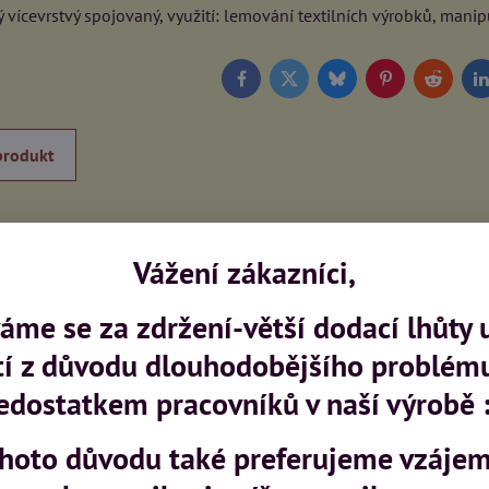
vícevrstvý spojovaný, využití: lemování textilních výrobků, mani
Facebook
Twitter
Bluesky
Pinterest
Reddit
L
produkt
Vážení zákazníci,
me se za zdržení-větší dodací lhůty 
tí z důvodu dlouhodobějšího problém
edostatkem pracovníků v naší výrobě :
ohoto důvodu také preferujeme vzáje