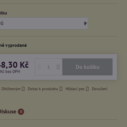
élku
ně vyprodané
48,30 Kč
Do košíku
 Kč
bez DPH
k Oblíbeným
Dotaz k produktu
Hlídací pes
Doručení
Diskuse
0