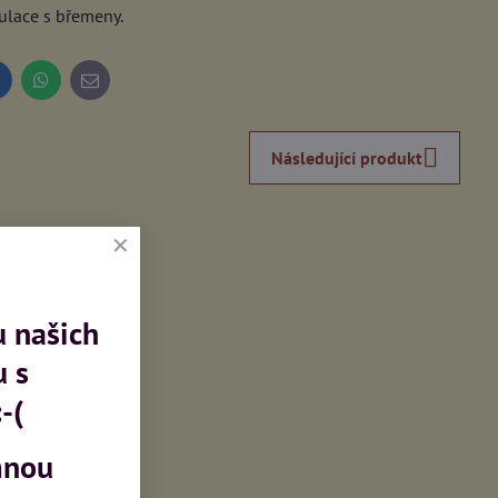
pulace s břemeny.
inkedIn
WhatsApp
E-
mail
Následující produkt
u našich
u s
-(
mnou