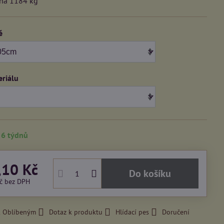
ana 1184 kg
ě
eriálu
 6 týdnů
,10 Kč
Do košíku
Kč
bez DPH
k Oblíbeným
Dotaz k produktu
Hlídací pes
Doručení