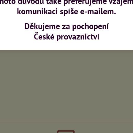
ohoto důvodu také preferujeme vzáje
Facebook
Twitter
Bluesky
Pinterest
Reddit
L
komunikaci spíše e-mailem.
Děkujeme za pochopení
produkt
České provaznictví