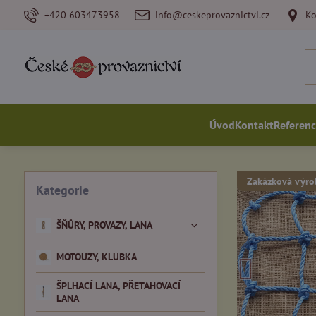
+420 603473958
info@ceskeprovaznictvi.cz
Ko
Úvod
Kontakt
Referen
Zakázková výro
Kategorie
ŠŇŮRY, PROVAZY, LANA
MOTOUZY, KLUBKA
ŠPLHACÍ LANA, PŘETAHOVACÍ
LANA