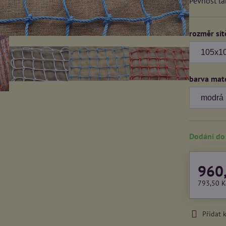
Pevnost l
rozměr sít
barva mat
Dodání do
960
793,50 
Přidat 