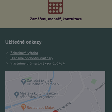
Zaměření, montáž, konzultace
Užitečné odkazy
Zakázková výroba
Hledáme obchodní partnery
Vlastníme průmyslový vzor č.35424
Externí obsah je blokován Volbami soukromí
Přejete si načíst externí obsah?