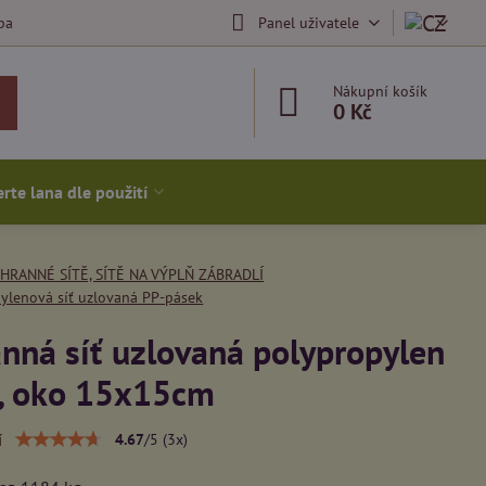
ba
Panel uživatele
Nákupní košík
0 Kč
rte lana dle použití
HRANNÉ SÍTĚ, SÍTĚ NA VÝPLŇ ZÁBRADLÍ
ylenová síť uzlovaná PP-pásek
nná síť uzlovaná polypropylen
 oko 15x15cm
í
4.67
/
5
(
3
x)