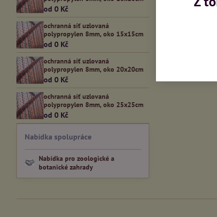
Z t
od 0 Kč
ochranná síť uzlovaná
polypropylen 8mm, oko 15x15cm
Předchozí 
od 0 Kč
ochranná síť uzlovaná
polypropylen 8mm, oko 20x20cm
od 0 Kč
ochranná síť uzlovaná
polypropylen 8mm, oko 25x25cm
od 0 Kč
Nabídka spolupráce
Nabídka pro zoologické a
botanické zahrady