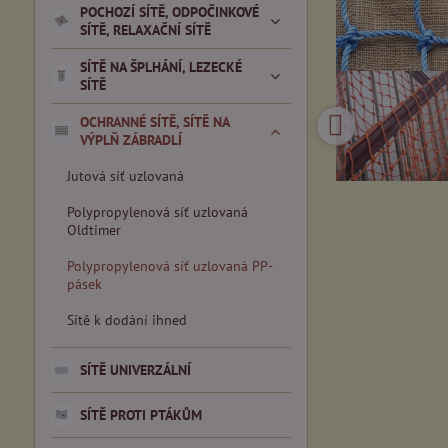
POCHOZÍ SÍTĚ, ODPOČINKOVÉ
SÍTĚ, RELAXAČNÍ SÍTĚ
SÍTĚ NA ŠPLHÁNÍ, LEZECKÉ
SÍTĚ
OCHRANNÉ SÍTĚ, SÍTĚ NA
VÝPLŇ ZÁBRADLÍ
Jutová síť uzlovaná
Polypropylenová síť uzlovaná
Oldtimer
Polypropylenová síť uzlovaná PP-
pásek
Sítě k dodání ihned
SÍTĚ UNIVERZÁLNÍ
SÍTĚ PROTI PTÁKŮM