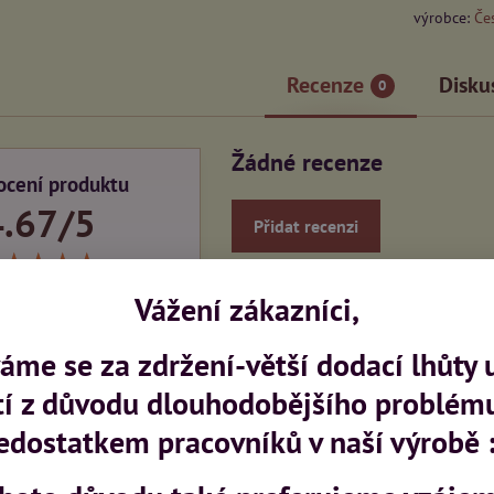
výrobce:
Čes
Recenze
Disku
0
Žádné recenze
cení produktu
4.67/5
Přidat recenzi
★★★★★
★★★★★
★★★★★
Vážení zákazníci,
2x
1x
me se za zdržení-větší dodací lhůty 
0x
tí z důvodu dlouhodobějšího problém
0x
0x
edostatkem pracovníků v naší výrobě :