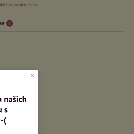
ké provaznictví s.r.o.
se
0
u našich
u s
-(