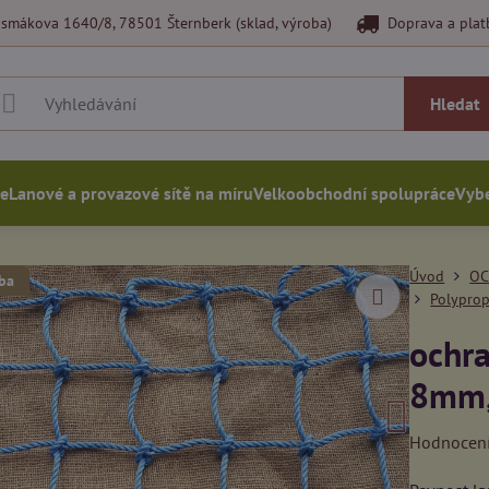
smákova 1640/8, 78501 Šternberk (sklad, výroba)
Doprava a plat
Hledat
ce
Lanové a provazové sítě na míru
Velkoobchodní spolupráce
Vybe
Úvod
OC
ba
Polyprop
ochra
8mm,
Hodnocen