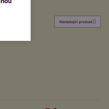
mnou
inkedIn
WhatsApp
E-
mail
Následující produkt