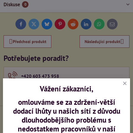
Diskuse
0
Facebook
Twitter
Bluesky
Pinterest
Reddit
LinkedIn
WhatsApp
E-
mail
Předchozí produkt
Následující produkt
Potřebujete poradit?
+420 603 473 958
Vážení zákazníci,
info​@ceskeprovaznictvi​.cz
omlouváme se za zdržení-větší
dodací lhůty u našich sítí z důvodu
dlouhodobějšího problému s
nedostatkem pracovníků v naší
Výroba sítí na zakázku
Zaměření, montáž,