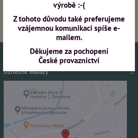
konzultace
výrobě :-(
Z tohoto důvodu také preferujeme
vzájemnou komunikaci spíše e-
PŘI OBJEDNÁVCE NAD 5000,-
(bez DPH) DOPRAVA ZDARMA
mailem.
Děkujeme za pochopení
Vše o nákupu
České provaznictví
Užitečné odkazy
Externí obsah je blokován Volbami soukromí
Přejete si načíst externí obsah?