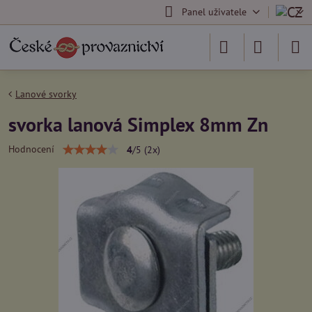
Panel uživatele
Lanové svorky
svorka lanová Simplex 8mm Zn
Hodnocení
4
/
5
(
2
x)