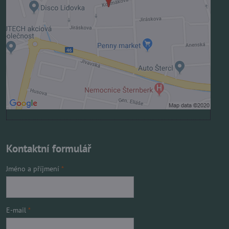
Povolit jednou
Povolit a zapamatovat - souhlas s druhem cookie:
Funkční
Otevřít obsah v novém okně
Kontaktní formulář
Jméno a příjmení
*
E-mail
*