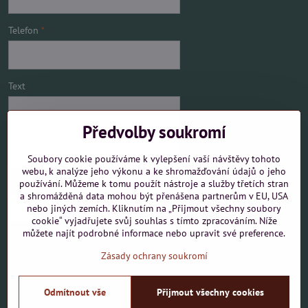
Telefon
*
Text
Předvolby soukromí
Soubory cookie používáme k vylepšení vaší návštěvy tohoto
webu, k analýze jeho výkonu a ke shromažďování údajů o jeho
používání. Můžeme k tomu použít nástroje a služby třetích stran
Mám zájem o
a shromážděná data mohou být přenášena partnerům v EU, USA
nebo jiných zemích. Kliknutím na „Přijmout všechny soubory
cookie“ vyjadřujete svůj souhlas s tímto zpracováním. Níže
můžete najít podrobné informace nebo upravit své preference.
Zásady ochrany soukromí
Odeslat
Odmítnout vše
Přijmout všechny cookies
©
2026
Copyright
Předvolby soukromí
Zásady ochrany soukromí