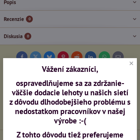
Popis
Recenzie
0
Diskusia
0
Facebook
Twitter
Bluesky
Pinterest
Reddit
LinkedIn
WhatsApp
E-
mail
Vážení zákazníci,
Potrebujete poradiť?
ospravedlňujeme sa za zdržanie-
väčšie dodacie lehoty u našich sietí
+420 603 473 958
z dôvodu dlhodobejšieho problému s
nedostatkom pracovníkov v našej
info​@ceskeprovaznictvi​.cz
výrobe :-(
Z tohto dôvodu tiež preferujeme