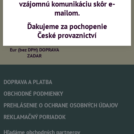
vzájomnú komunikáciu skôr e-
mailom.
Výroba sietí na zákazku
Zaměření, montáž,
konzultace
Ďakujeme za pochopenie
České provaznictví
PRI OBJEDNÁVKE NAD 213
Eur (bez DPH) DOPRAVA
ZADAR
DOPRAVA A PLATBA
OBCHODNÉ PODMIENKY
PREHLÁSENIE O OCHRANE OSOBNÝCH ÚDAJOV
REKLAMAČNÝ PORIADOK
Hľadáme obchodných partnerov