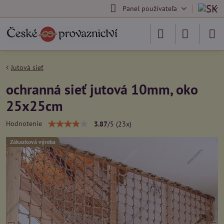
Panel používateľa
Jutová sieť
ochranná sieť jutová 10mm, oko
25x25cm
Hodnotenie
3.87
/
5
(
23
x)
Zákazková výroba