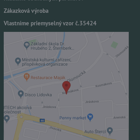
Zákazková výroba
Vlastníme priemyselný vzor č.35424
Externý obsah je blokovaný Voľbami
súkromia
Prajete si načítať externý obsah?
Povoliť tentokrát
Povoliť a zapamätať - súhlas s druhom cookie:
Funkčné
Otvoriť obsah v novom okne